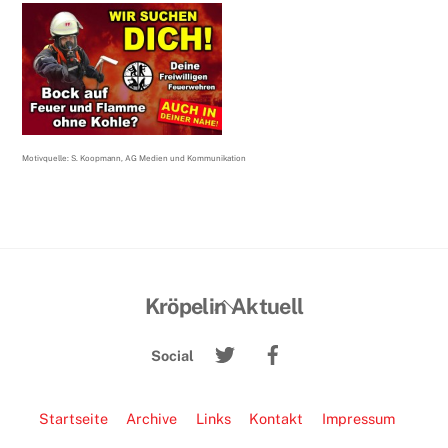
Motivquelle: S. Koopmann, AG Medien und Kommunikation
Back
Kröpelin Aktuell
To
Twitter
Facebook
Top
Social
Startseite
Archive
Links
Kontakt
Impressum