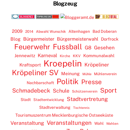
Blogzeug
2009
Altenhagen
Bad Doberan
2014
Abwahl Wunschik
Blog
Bürgermeister
Bürgermeisterwahl
Dorfrock
Feuerwehr
Fussball
G8
Gesehen
Karneval
Jennewitz
Kommunalwahl
KKV
Kirche
Kroepelin
Kröpeliner
Kraftsport
Kröpeliner SV
Meinung
Mühlenverein
Mühle
Politik
Presse
Nachbarschaft
Sport
Schmadebeck
Schule
Schützenverein
Stadtvertretung
Stadt
Stadtentwicklung
Stadtverwaltung
Tischtennis
Tourismuszentrum Mecklenburgische Ostseeküste
Veranstaltungen
Veranstaltung
Wahl
Wahlen