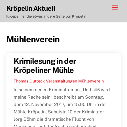
Skip
Men
Kröpelin Aktuell
to
Kroepeliner die etwas andere Seite von Kröpelin
content
Mühlenverein
Krimilesung in der
Kröpeliner Mühle
Thomas Gutteck
Veranstaltungen
Mühlenverein
In seinem neuen Kriminalroman „Und süß wird
meine Rache sein“ beschreibt am Sonntag,
dem 12. November 2017, um 15.00 Uhr in der
Mühle Kröpelin, Schulstr. 10 der Krimiautor
Jörg Böhm die dramatische Flucht von
Menschen – auf der Suche nach Freiheit,