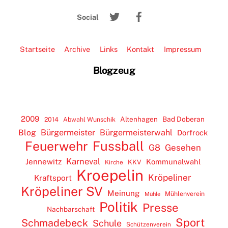
To
Twitter
Facebook
Top
Social
Startseite
Archive
Links
Kontakt
Impressum
Blogzeug
2009
Altenhagen
Bad Doberan
2014
Abwahl Wunschik
Blog
Bürgermeister
Bürgermeisterwahl
Dorfrock
Feuerwehr
Fussball
G8
Gesehen
Karneval
Jennewitz
Kommunalwahl
KKV
Kirche
Kroepelin
Kröpeliner
Kraftsport
Kröpeliner SV
Meinung
Mühlenverein
Mühle
Politik
Presse
Nachbarschaft
Sport
Schmadebeck
Schule
Schützenverein