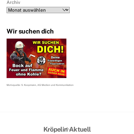
Archiv
Wir suchen dich
Motivquelle: S. Koopmann, AG Medien und Kommunikation
Back
Kröpelin Aktuell