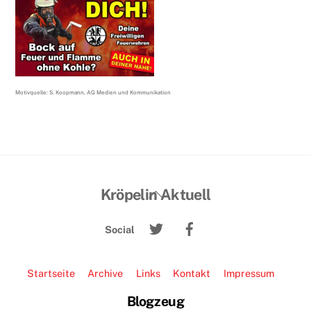
Motivquelle: S. Koopmann, AG Medien und Kommunikation
Back
Kröpelin Aktuell
To
Twitter
Facebook
Top
Social
Startseite
Archive
Links
Kontakt
Impressum
Blogzeug