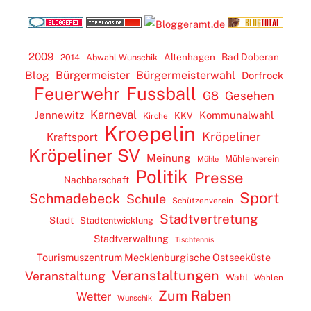
2009
Altenhagen
Bad Doberan
2014
Abwahl Wunschik
Blog
Bürgermeister
Bürgermeisterwahl
Dorfrock
Feuerwehr
Fussball
G8
Gesehen
Karneval
Jennewitz
Kommunalwahl
KKV
Kirche
Kroepelin
Kröpeliner
Kraftsport
Kröpeliner SV
Meinung
Mühlenverein
Mühle
Politik
Presse
Nachbarschaft
Sport
Schmadebeck
Schule
Schützenverein
Stadtvertretung
Stadt
Stadtentwicklung
Stadtverwaltung
Tischtennis
Tourismuszentrum Mecklenburgische Ostseeküste
Veranstaltungen
Veranstaltung
Wahl
Wahlen
Zum Raben
Wetter
Wunschik