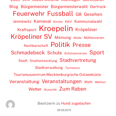
Blog
Bürgermeister
Bürgermeisterwahl
Dorfrock
Feuerwehr
Fussball
G8
Gesehen
Karneval
Jennewitz
Kommunalwahl
KKV
Kirche
Kroepelin
Kröpeliner
Kraftsport
Kröpeliner SV
Meinung
Mühlenverein
Mühle
Politik
Presse
Nachbarschaft
Sport
Schmadebeck
Schule
Schützenverein
Stadtvertretung
Stadt
Stadtentwicklung
Stadtverwaltung
Tischtennis
Tourismuszentrum Mecklenburgische Ostseeküste
Veranstaltungen
Veranstaltung
Wahl
Wahlen
Zum Raben
Wetter
Wunschik
Besitzerin
zu
Hund zugelaufen
29.08.2015