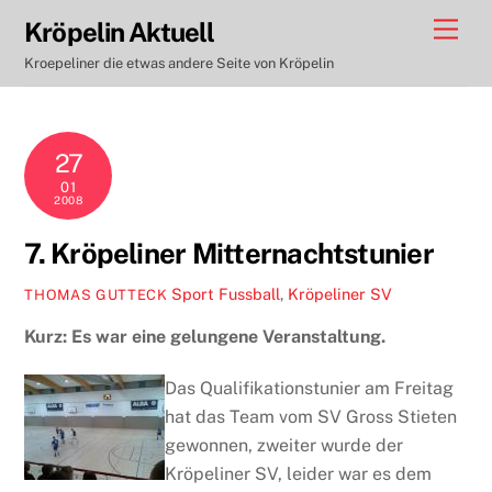
Skip
Men
Kröpelin Aktuell
to
Kroepeliner die etwas andere Seite von Kröpelin
content
27
01
2008
7. Kröpeliner Mitternachtstunier
Sport
Fussball
,
Kröpeliner SV
THOMAS GUTTECK
Kurz: Es war eine gelungene Veranstaltung.
Das Qualifikationstunier am Freitag
hat das Team vom SV Gross Stieten
gewonnen, zweiter wurde der
Kröpeliner SV, leider war es dem