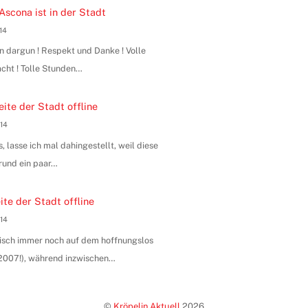
Ascona ist in der Stadt
014
n dargun ! Respekt und Danke ! Volle
ht ! Tolle Stunden…
ite der Stadt offline
014
, lasse ich mal dahingestellt, weil diese
rund ein paar…
te der Stadt offline
014
hnisch immer noch auf dem hoffnungslos
n 2007!), während inzwischen…
©
Kröpelin Aktuell
2026