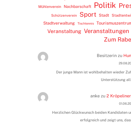
Politik
Pre
Nachbarschaft
Mühlenverein
Sport
Stadt
Stadtentw
Schützenverein
Tourismuszentru
Stadtverwaltung
Tischtennis
Veranstaltungen
Veranstaltung
Zum Rab
Besitzerin
zu
Hun
29.08.2
Der junge Mann ist wohlbehalten wieder Zuha
Unterstützung all
anke
zu
2 Kröpeliner
01.06.2
Herzlichen Glückwunsch beiden Kandidaten und
erfolgreich und zeigt uns, das