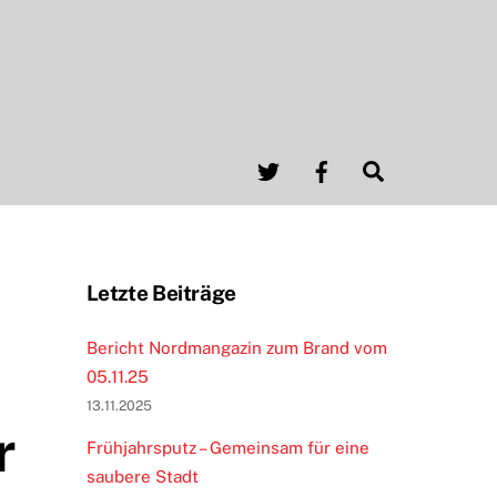
Twitter
Facebook
Search
Letzte Beiträge
Bericht Nordmangazin zum Brand vom
05.11.25
13.11.2025
r
Frühjahrsputz – Gemeinsam für eine
saubere Stadt