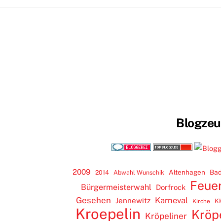
Blogze
2009
Altenhagen
Bad
2014
Abwahl Wunschik
Feue
Bürgermeisterwahl
Dorfrock
Gesehen
Karneval
Jennewitz
K
Kirche
Kroepelin
Kröp
Kröpeliner