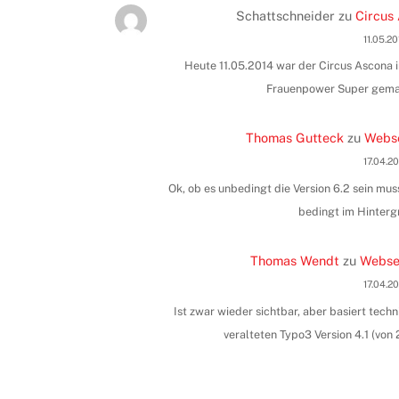
Schattschneider
zu
Circus 
11.05.2
Heute 11.05.2014 war der Circus Ascona i
Frauenpower Super gemac
Thomas Gutteck
zu
Webse
17.04.2
Ok, ob es unbedingt die Version 6.2 sein muss
bedingt im Hinterg
Thomas Wendt
zu
Websei
17.04.2
Ist zwar wieder sichtbar, aber basiert tec
veralteten Typo3 Version 4.1 (vo