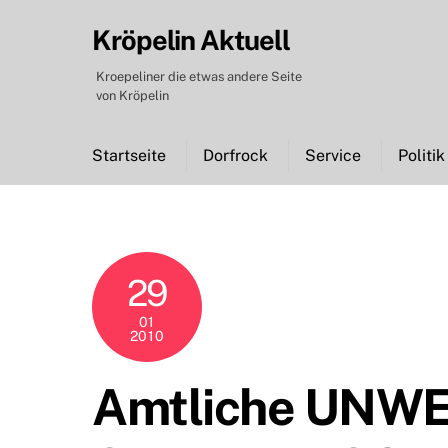
Skip
Kröpelin Aktuell
to
content
Kroepeliner die etwas andere Seite
von Kröpelin
Startseite
Dorfrock
Service
Politik
29
01
2010
Amtliche UNW