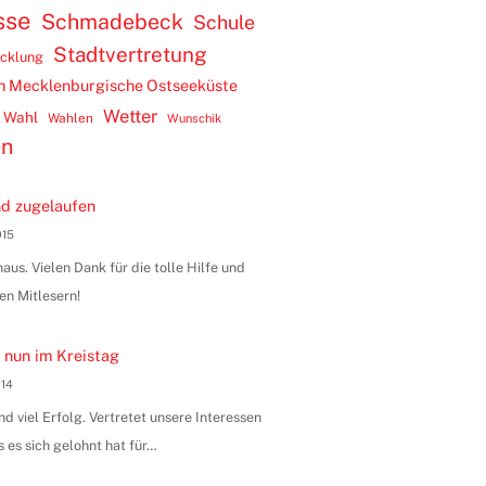
sse
Schmadebeck
Schule
Stadtvertretung
icklung
m Mecklenburgische Ostseeküste
Wetter
Wahl
Wahlen
Wunschik
en
d zugelaufen
015
us. Vielen Dank für die tolle Hilfe und
en Mitlesern!
 nun im Kreistag
014
 viel Erfolg. Vertretet unsere Interessen
s es sich gelohnt hat für…