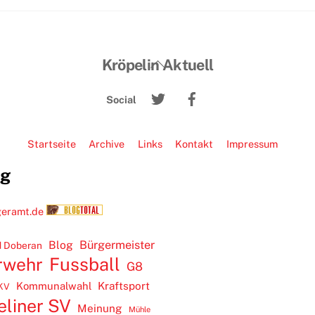
Back
Kröpelin Aktuell
To
Twitter
Facebook
Top
Social
Startseite
Archive
Links
Kontakt
Impressum
ug
Blog
Bürgermeister
 Doberan
rwehr
Fussball
G8
Kommunalwahl
Kraftsport
KV
eliner SV
Meinung
Mühle