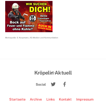
Motivquelle: S. Koopmann, AG Medien und Kommunikation
Back
Kröpelin Aktuell
To
Twitter
Facebook
Top
Social
Startseite
Archive
Links
Kontakt
Impressum