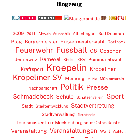
Blogzeug
2009
Altenhagen
Bad Doberan
2014
Abwahl Wunschik
Blog
Bürgermeister
Bürgermeisterwahl
Dorfrock
Feuerwehr
Fussball
G8
Gesehen
Karneval
Jennewitz
Kommunalwahl
KKV
Kirche
Kroepelin
Kröpeliner
Kraftsport
Kröpeliner SV
Meinung
Mühlenverein
Mühle
Politik
Presse
Nachbarschaft
Sport
Schmadebeck
Schule
Schützenverein
Stadtvertretung
Stadt
Stadtentwicklung
Stadtverwaltung
Tischtennis
Tourismuszentrum Mecklenburgische Ostseeküste
Veranstaltungen
Veranstaltung
Wahl
Wahlen