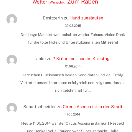
Zum Raben
Wetter
Wunschik
Besitzerin
zu
Hund zugelaufen
29.08.2015
Der junge Mann ist wohlbehalten wieder Zuhaus. Vielen Dank
für die tolle Hilfe und Unterstützung allen Mitlesern!
anke
zu
2 Kröpeliner nun im Kreistag
01.06.2014
Herzlichen Glückwunsch beiden Kandidaten und viel Erfolg.
Vertretet unsere Interessen erfolgreich und zeigt uns, dass es
sich gelohnt hat für…
Schattschneider
zu
Circus Ascona ist in der Stadt
11.05.2014
Heute 11.05.2014 war der Circus Ascona in dargun ! Respekt
und Danke ! Volle Frauenpower Super gemacht ! Tolle