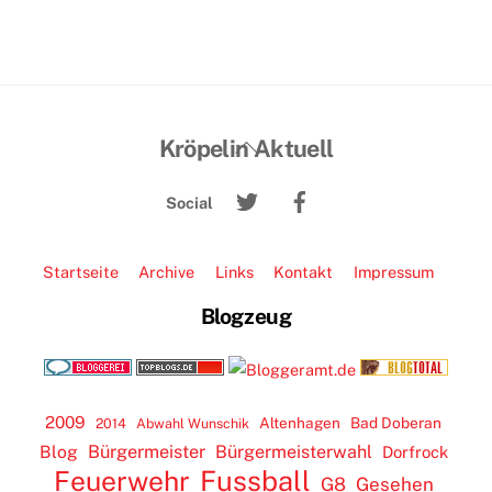
Back
Kröpelin Aktuell
To
Twitter
Facebook
Top
Social
Startseite
Archive
Links
Kontakt
Impressum
Blogzeug
2009
Altenhagen
Bad Doberan
2014
Abwahl Wunschik
Blog
Bürgermeister
Bürgermeisterwahl
Dorfrock
Feuerwehr
Fussball
G8
Gesehen