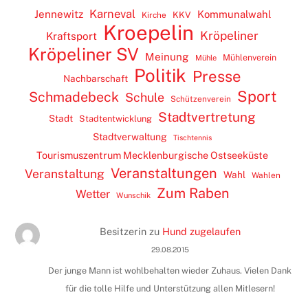
Karneval
Jennewitz
Kommunalwahl
KKV
Kirche
Kroepelin
Kröpeliner
Kraftsport
Kröpeliner SV
Meinung
Mühlenverein
Mühle
Politik
Presse
Nachbarschaft
Sport
Schmadebeck
Schule
Schützenverein
Stadtvertretung
Stadt
Stadtentwicklung
Stadtverwaltung
Tischtennis
Tourismuszentrum Mecklenburgische Ostseeküste
Veranstaltungen
Veranstaltung
Wahl
Wahlen
Zum Raben
Wetter
Wunschik
Besitzerin
zu
Hund zugelaufen
29.08.2015
Der junge Mann ist wohlbehalten wieder Zuhaus. Vielen Dank
für die tolle Hilfe und Unterstützung allen Mitlesern!