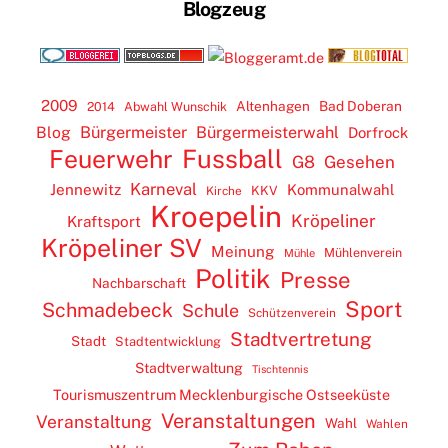
Blogzeug
2009
Altenhagen
Bad Doberan
2014
Abwahl Wunschik
Blog
Bürgermeister
Bürgermeisterwahl
Dorfrock
Feuerwehr
Fussball
G8
Gesehen
Karneval
Jennewitz
Kommunalwahl
KKV
Kirche
Kroepelin
Kröpeliner
Kraftsport
Kröpeliner SV
Meinung
Mühlenverein
Mühle
Politik
Presse
Nachbarschaft
Sport
Schmadebeck
Schule
Schützenverein
Stadtvertretung
Stadt
Stadtentwicklung
Stadtverwaltung
Tischtennis
Tourismuszentrum Mecklenburgische Ostseeküste
Veranstaltungen
Veranstaltung
Wahl
Wahlen