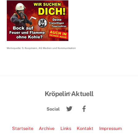
Motivquelle: S. Koopmann, AG Medien und Kommunikation
Back
Kröpelin Aktuell
To
Twitter
Facebook
Top
Social
Startseite
Archive
Links
Kontakt
Impressum