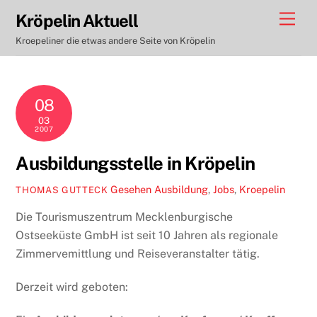
Skip
Men
Kröpelin Aktuell
to
Kroepeliner die etwas andere Seite von Kröpelin
content
08
03
2007
Ausbildungsstelle in Kröpelin
Gesehen
Ausbildung
,
Jobs
,
Kroepelin
THOMAS GUTTECK
Die Tourismuszentrum Mecklenburgische
Ostseeküste GmbH ist seit 10 Jahren als regionale
Zimmervemittlung und Reiseveranstalter tätig.
Derzeit wird geboten: