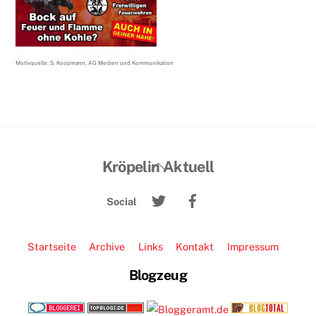
Motivquelle: S. Koopmann, AG Medien und Kommunikation
Back
Kröpelin Aktuell
To
Twitter
Facebook
Top
Social
Startseite
Archive
Links
Kontakt
Impressum
Blogzeug