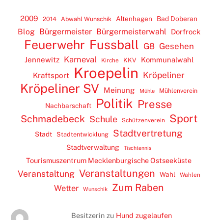
2009
Altenhagen
Bad Doberan
2014
Abwahl Wunschik
Blog
Bürgermeister
Bürgermeisterwahl
Dorfrock
Feuerwehr
Fussball
G8
Gesehen
Karneval
Jennewitz
Kommunalwahl
KKV
Kirche
Kroepelin
Kröpeliner
Kraftsport
Kröpeliner SV
Meinung
Mühlenverein
Mühle
Politik
Presse
Nachbarschaft
Sport
Schmadebeck
Schule
Schützenverein
Stadtvertretung
Stadt
Stadtentwicklung
Stadtverwaltung
Tischtennis
Tourismuszentrum Mecklenburgische Ostseeküste
Veranstaltungen
Veranstaltung
Wahl
Wahlen
Zum Raben
Wetter
Wunschik
Besitzerin
zu
Hund zugelaufen