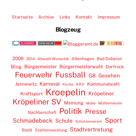
Startseite
Archive
Links
Kontakt
Impressum
Blogzeug
2009
Altenhagen
Bad Doberan
2014
Abwahl Wunschik
Blog
Bürgermeister
Bürgermeisterwahl
Dorfrock
Feuerwehr
Fussball
G8
Gesehen
Karneval
Jennewitz
Kommunalwahl
KKV
Kirche
Kroepelin
Kröpeliner
Kraftsport
Kröpeliner SV
Meinung
Mühlenverein
Mühle
Politik
Presse
Nachbarschaft
Sport
Schmadebeck
Schule
Schützenverein
Stadtvertretung
Stadt
Stadtentwicklung