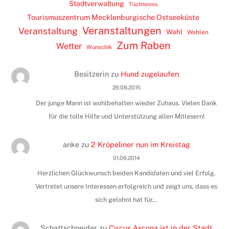
Stadtverwaltung
Tischtennis
Tourismuszentrum Mecklenburgische Ostseeküste
Veranstaltungen
Veranstaltung
Wahl
Wahlen
Zum Raben
Wetter
Wunschik
Besitzerin
zu
Hund zugelaufen
29.08.2015
Der junge Mann ist wohlbehalten wieder Zuhaus. Vielen Dank
für die tolle Hilfe und Unterstützung allen Mitlesern!
anke
zu
2 Kröpeliner nun im Kreistag
01.06.2014
Herzlichen Glückwunsch beiden Kandidaten und viel Erfolg.
Vertretet unsere Interessen erfolgreich und zeigt uns, dass es
sich gelohnt hat für…
Schattschneider
zu
Circus Ascona ist in der Stadt