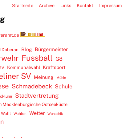
Startseite
Archive
Links
Kontakt
Impressum
ug
Blog
Bürgermeister
 Doberan
rwehr
Fussball
G8
Kommunalwahl
Kraftsport
KV
eliner SV
Meinung
Mühle
sse
Schmadebeck
Schule
Stadtvertretung
icklung
m Mecklenburgische Ostseeküste
Wetter
Wahl
Wahlen
Wunschik
en