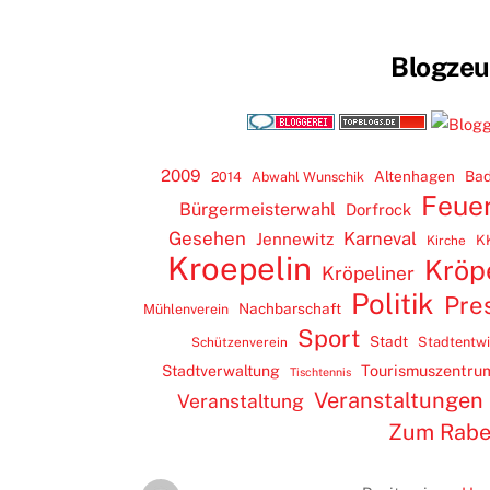
Blogze
2009
Altenhagen
Bad
2014
Abwahl Wunschik
Feue
Bürgermeisterwahl
Dorfrock
Gesehen
Karneval
Jennewitz
K
Kirche
Kroepelin
Kröp
Kröpeliner
Politik
Pre
Nachbarschaft
Mühlenverein
Sport
Stadt
Stadtentw
Schützenverein
Tourismuszentru
Stadtverwaltung
Tischtennis
Veranstaltungen
Veranstaltung
Zum Rab