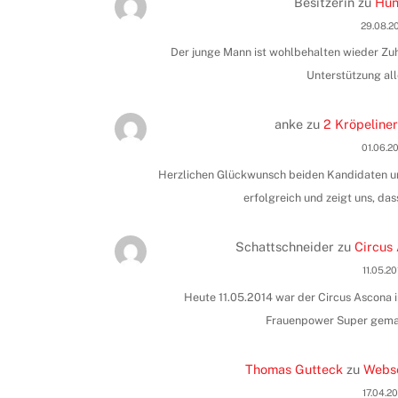
Besitzerin
zu
Hun
29.08.2
Der junge Mann ist wohlbehalten wieder Zuha
Unterstützung all
anke
zu
2 Kröpeliner
01.06.2
Herzlichen Glückwunsch beiden Kandidaten und
erfolgreich und zeigt uns, das
Schattschneider
zu
Circus 
11.05.2
Heute 11.05.2014 war der Circus Ascona i
Frauenpower Super gemac
Thomas Gutteck
zu
Webse
17.04.2