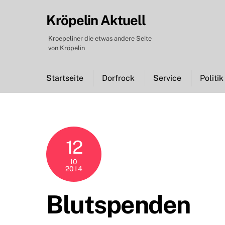
Skip
Kröpelin Aktuell
to
content
Kroepeliner die etwas andere Seite
von Kröpelin
Startseite
Dorfrock
Service
Politik
12
10
2014
Blutspenden