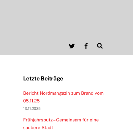
Twitter
Facebook
Search
Letzte Beiträge
Bericht Nordmangazin zum Brand vom
05.11.25
13.11.2025
Frühjahrsputz – Gemeinsam für eine
saubere Stadt