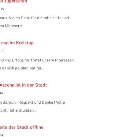
d zugelaufen
015
us. Vielen Dank für die tolle Hilfe und
en Mitlesern!
 nun im Kreistag
014
 viel Erfolg. Vertretet unsere Interessen
s es sich gelohnt hat für…
Ascona ist in der Stadt
014
n dargun ! Respekt und Danke ! Volle
ht ! Tolle Stunden…
ite der Stadt offline
014