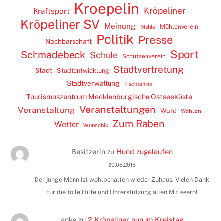
Kroepelin
Kröpeliner
Kraftsport
Kröpeliner SV
Meinung
Mühlenverein
Mühle
Politik
Presse
Nachbarschaft
Sport
Schmadebeck
Schule
Schützenverein
Stadtvertretung
Stadt
Stadtentwicklung
Stadtverwaltung
Tischtennis
Tourismuszentrum Mecklenburgische Ostseeküste
Veranstaltungen
Veranstaltung
Wahl
Wahlen
Zum Raben
Wetter
Wunschik
Besitzerin
zu
Hund zugelaufen
29.08.2015
Der junge Mann ist wohlbehalten wieder Zuhaus. Vielen Dank
für die tolle Hilfe und Unterstützung allen Mitlesern!
anke
zu
2 Kröpeliner nun im Kreistag