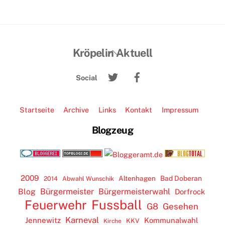
Back
Kröpelin Aktuell
To
Twitter
Facebook
Top
Social
Startseite
Archive
Links
Kontakt
Impressum
Blogzeug
2009
Altenhagen
Bad Doberan
2014
Abwahl Wunschik
Blog
Bürgermeister
Bürgermeisterwahl
Dorfrock
Feuerwehr
Fussball
G8
Gesehen
Karneval
Jennewitz
Kommunalwahl
KKV
Kirche