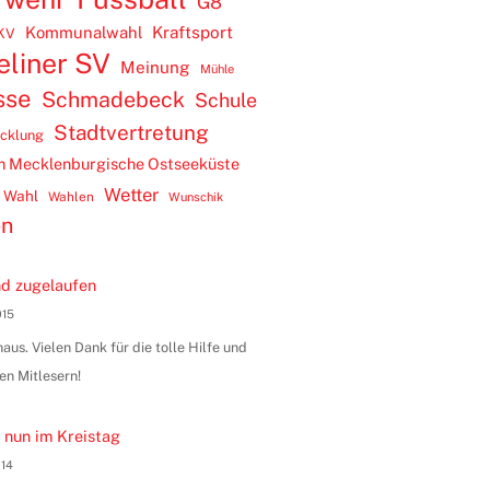
G8
Kommunalwahl
Kraftsport
KV
eliner SV
Meinung
Mühle
sse
Schmadebeck
Schule
Stadtvertretung
icklung
m Mecklenburgische Ostseeküste
Wetter
Wahl
Wahlen
Wunschik
en
d zugelaufen
015
us. Vielen Dank für die tolle Hilfe und
en Mitlesern!
 nun im Kreistag
014