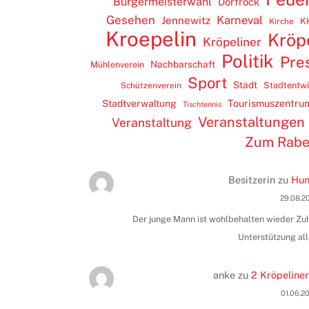
Bürgermeisterwahl
Dorfrock
Gesehen
Karneval
Jennewitz
K
Kirche
Kroepelin
Kröp
Kröpeliner
Politik
Pre
Nachbarschaft
Mühlenverein
Sport
Stadt
Stadtentw
Schützenverein
Tourismuszentru
Stadtverwaltung
Tischtennis
Veranstaltungen
Veranstaltung
Zum Rab
Besitzerin
zu
Hun
29.08.2
Der junge Mann ist wohlbehalten wieder Zuha
Unterstützung all
anke
zu
2 Kröpeliner
01.06.2