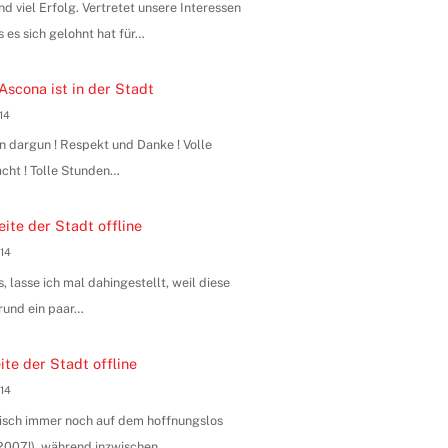
 viel Erfolg. Vertretet unsere Interessen
s es sich gelohnt hat für…
Ascona ist in der Stadt
014
n dargun ! Respekt und Danke ! Volle
ht ! Tolle Stunden…
ite der Stadt offline
014
, lasse ich mal dahingestellt, weil diese
rund ein paar…
te der Stadt offline
014
hnisch immer noch auf dem hoffnungslos
n 2007!), während inzwischen…