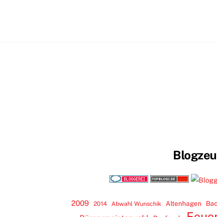
Blogze
2009
Altenhagen
Bad
2014
Abwahl Wunschik
Feue