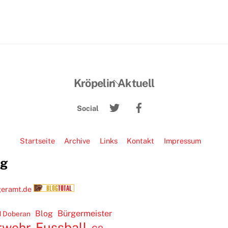
Back
Kröpelin Aktuell
To
Twitter
Facebook
Top
Social
Startseite
Archive
Links
Kontakt
Impressum
ug
Blog
Bürgermeister
 Doberan
rwehr
Fussball