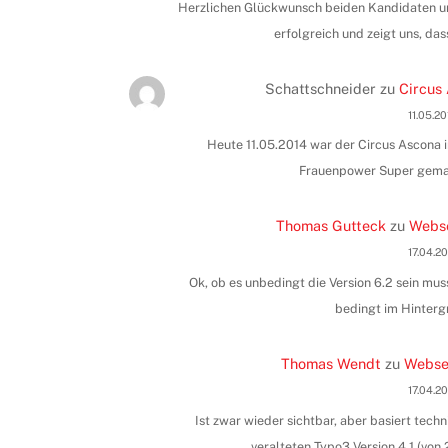
Herzlichen Glückwunsch beiden Kandidaten und
erfolgreich und zeigt uns, das
Schattschneider
zu
Circus 
11.05.2
Heute 11.05.2014 war der Circus Ascona i
Frauenpower Super gemac
Thomas Gutteck
zu
Webse
17.04.2
Ok, ob es unbedingt die Version 6.2 sein muss
bedingt im Hinterg
Thomas Wendt
zu
Websei
17.04.2
Ist zwar wieder sichtbar, aber basiert tec
veralteten Typo3 Version 4.1 (vo