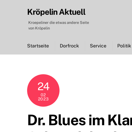
Skip
Kröpelin Aktuell
to
content
Kroepeliner die etwas andere Seite
von Kröpelin
Startseite
Dorfrock
Service
Politik
24
02
2023
Dr. Blues im Kl