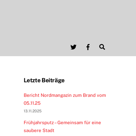
Twitter
Facebook
Search
Letzte Beiträge
Bericht Nordmangazin zum Brand vom
05.11.25
13.11.2025
Frühjahrsputz – Gemeinsam für eine
saubere Stadt