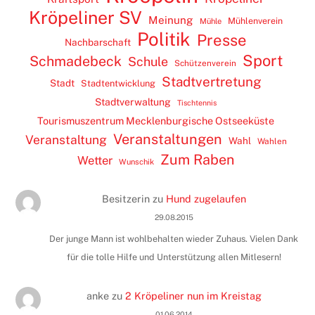
Kröpeliner SV
Meinung
Mühlenverein
Mühle
Politik
Presse
Nachbarschaft
Sport
Schmadebeck
Schule
Schützenverein
Stadtvertretung
Stadt
Stadtentwicklung
Stadtverwaltung
Tischtennis
Tourismuszentrum Mecklenburgische Ostseeküste
Veranstaltungen
Veranstaltung
Wahl
Wahlen
Zum Raben
Wetter
Wunschik
Besitzerin
zu
Hund zugelaufen
29.08.2015
Der junge Mann ist wohlbehalten wieder Zuhaus. Vielen Dank
für die tolle Hilfe und Unterstützung allen Mitlesern!
anke
zu
2 Kröpeliner nun im Kreistag
01.06.2014