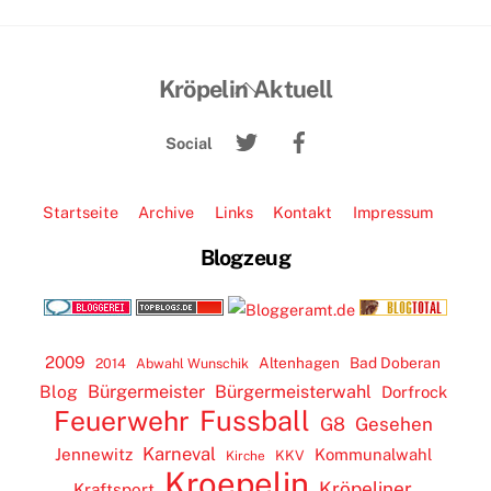
Back
Kröpelin Aktuell
To
Twitter
Facebook
Top
Social
Startseite
Archive
Links
Kontakt
Impressum
Blogzeug
2009
Altenhagen
Bad Doberan
2014
Abwahl Wunschik
Blog
Bürgermeister
Bürgermeisterwahl
Dorfrock
Feuerwehr
Fussball
G8
Gesehen
Karneval
Jennewitz
Kommunalwahl
KKV
Kirche
Kroepelin
Kröpeliner
Kraftsport