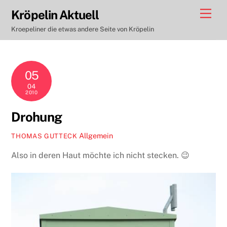
Skip
Men
Kröpelin Aktuell
to
Kroepeliner die etwas andere Seite von Kröpelin
content
05
04
2010
Drohung
Allgemein
THOMAS GUTTECK
Also in deren Haut möchte ich nicht stecken. 😉