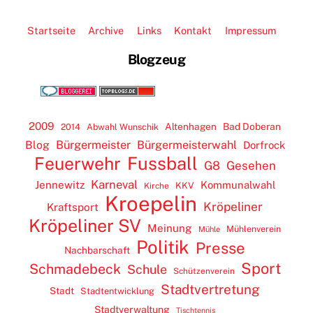
Startseite
Archive
Links
Kontakt
Impressum
Blogzeug
2009
Altenhagen
Bad Doberan
2014
Abwahl Wunschik
Blog
Bürgermeister
Bürgermeisterwahl
Dorfrock
Feuerwehr
Fussball
G8
Gesehen
Karneval
Jennewitz
Kommunalwahl
KKV
Kirche
Kroepelin
Kröpeliner
Kraftsport
Kröpeliner SV
Meinung
Mühlenverein
Mühle
Politik
Presse
Nachbarschaft
Sport
Schmadebeck
Schule
Schützenverein
Stadtvertretung
Stadt
Stadtentwicklung
Stadtverwaltung
Tischtennis