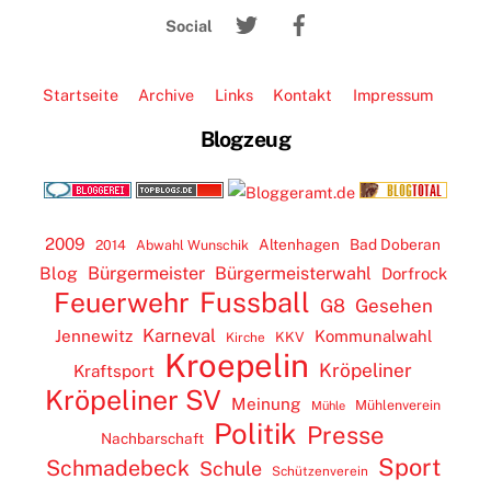
Twitter
Facebook
Top
Social
Startseite
Archive
Links
Kontakt
Impressum
Blogzeug
2009
Altenhagen
Bad Doberan
2014
Abwahl Wunschik
Blog
Bürgermeister
Bürgermeisterwahl
Dorfrock
Feuerwehr
Fussball
G8
Gesehen
Karneval
Jennewitz
Kommunalwahl
KKV
Kirche
Kroepelin
Kröpeliner
Kraftsport
Kröpeliner SV
Meinung
Mühlenverein
Mühle
Politik
Presse
Nachbarschaft
Sport
Schmadebeck
Schule
Schützenverein