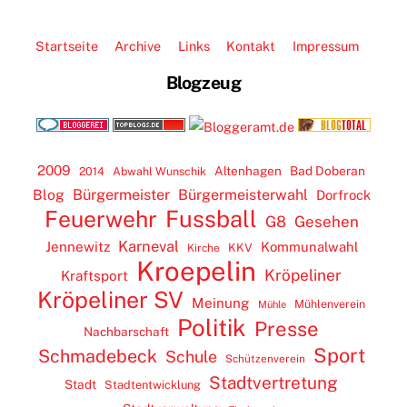
Startseite
Archive
Links
Kontakt
Impressum
Blogzeug
2009
Altenhagen
Bad Doberan
2014
Abwahl Wunschik
Blog
Bürgermeister
Bürgermeisterwahl
Dorfrock
Feuerwehr
Fussball
G8
Gesehen
Karneval
Jennewitz
Kommunalwahl
KKV
Kirche
Kroepelin
Kröpeliner
Kraftsport
Kröpeliner SV
Meinung
Mühlenverein
Mühle
Politik
Presse
Nachbarschaft
Sport
Schmadebeck
Schule
Schützenverein
Stadtvertretung
Stadt
Stadtentwicklung