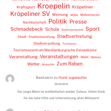
Kroepelin
Kröpeliner
Kraftsport
Kröpeliner SV
Meinung
Mühlenverein
Mühle
Politik
Presse
Nachbarschaft
Sport
Schmadebeck
Schule
Schützenverein
Stadtvertretung
Stadt
Stadtentwicklung
Stadtverwaltung
Tischtennis
Tourismuszentrum Mecklenburgische Ostseeküste
Veranstaltungen
Veranstaltung
Wahl
Wahlen
Zum Raben
Wetter
Wunschik
Besitzerin
zu
Hund zugelaufen
29.08.2015
Der junge Mann ist wohlbehalten wieder Zuhaus. Vielen Dank
für die tolle Hilfe und Unterstützung allen Mitlesern!