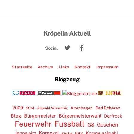
Back
Kröpelin Aktuell
To
Twitter
Facebook
Top
Social
Startseite
Archive
Links
Kontakt
Impressum
Blogzeug
2009
Altenhagen
Bad Doberan
2014
Abwahl Wunschik
Blog
Bürgermeister
Bürgermeisterwahl
Dorfrock
Feuerwehr
Fussball
G8
Gesehen
Karneval
Jennewitz
Kommunalwahl
KKV
Kirche