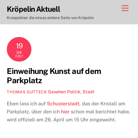
Skip
Men
Kröpelin Aktuell
to
Kroepeliner die etwas andere Seite von Kröpelin
content
19
04
2007
Einweihung Kunst auf dem
Parkplatz
Gesehen
Politik
,
Stadt
THOMAS GUTTECK
Eben lass ich auf
Schusterstadt
, das der Kristall am
Parkplatz, über den ich
hier
schon mal berichtet habe,
wird offiziell am 26. April um 15 Uhr eingeweiht.