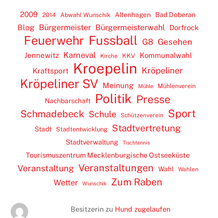
2009
Altenhagen
Bad Doberan
2014
Abwahl Wunschik
Blog
Bürgermeister
Bürgermeisterwahl
Dorfrock
Feuerwehr
Fussball
G8
Gesehen
Karneval
Jennewitz
Kommunalwahl
KKV
Kirche
Kroepelin
Kröpeliner
Kraftsport
Kröpeliner SV
Meinung
Mühlenverein
Mühle
Politik
Presse
Nachbarschaft
Sport
Schmadebeck
Schule
Schützenverein
Stadtvertretung
Stadt
Stadtentwicklung
Stadtverwaltung
Tischtennis
Tourismuszentrum Mecklenburgische Ostseeküste
Veranstaltungen
Veranstaltung
Wahl
Wahlen
Zum Raben
Wetter
Wunschik
Besitzerin
zu
Hund zugelaufen