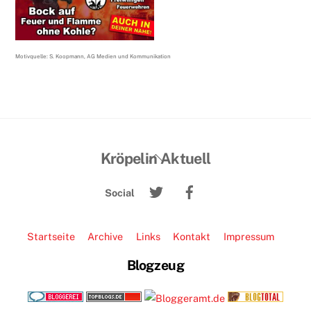
Motivquelle: S. Koopmann, AG Medien und Kommunikation
Back
Kröpelin Aktuell
To
Twitter
Facebook
Top
Social
Startseite
Archive
Links
Kontakt
Impressum
Blogzeug