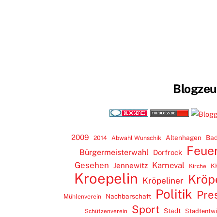
Blogze
2009
Altenhagen
Bad
2014
Abwahl Wunschik
Feue
Bürgermeisterwahl
Dorfrock
Gesehen
Karneval
Jennewitz
K
Kirche
Kroepelin
Kröp
Kröpeliner
Politik
Pre
Nachbarschaft
Mühlenverein
Sport
Stadt
Stadtentw
Schützenverein