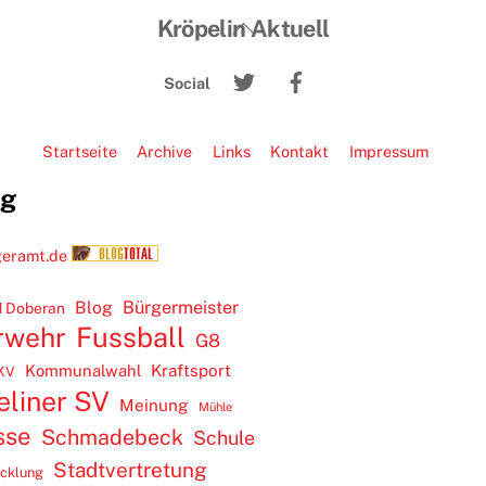
Back
Kröpelin Aktuell
To
Twitter
Facebook
Top
Social
Startseite
Archive
Links
Kontakt
Impressum
ug
Blog
Bürgermeister
 Doberan
rwehr
Fussball
G8
Kommunalwahl
Kraftsport
KV
eliner SV
Meinung
Mühle
sse
Schmadebeck
Schule
Stadtvertretung
icklung