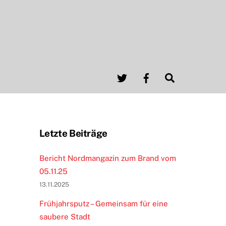
Twitter
Facebook
Search
Letzte Beiträge
Bericht Nordmangazin zum Brand vom
05.11.25
13.11.2025
Frühjahrsputz – Gemeinsam für eine
saubere Stadt