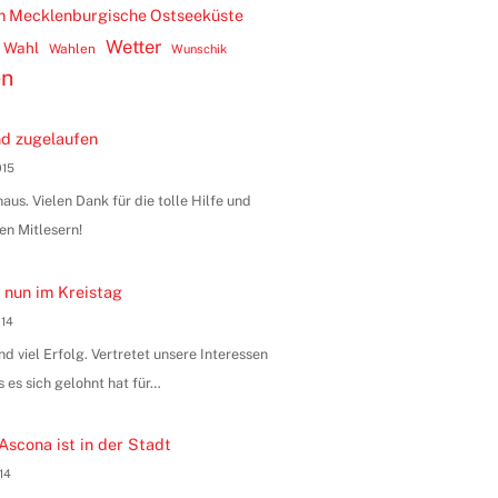
m Mecklenburgische Ostseeküste
Wetter
Wahl
Wahlen
Wunschik
en
d zugelaufen
015
us. Vielen Dank für die tolle Hilfe und
en Mitlesern!
 nun im Kreistag
014
 viel Erfolg. Vertretet unsere Interessen
s es sich gelohnt hat für…
Ascona ist in der Stadt
014