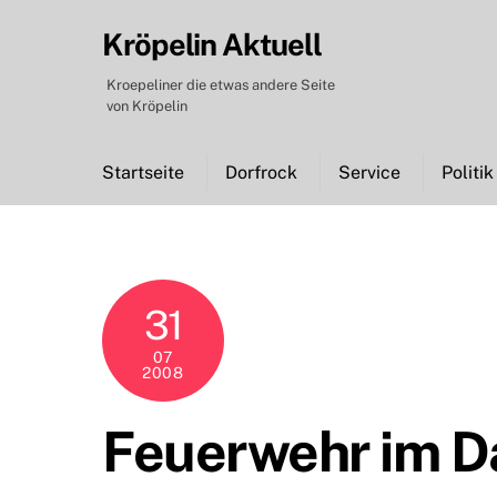
Skip
Kröpelin Aktuell
to
content
Kroepeliner die etwas andere Seite
von Kröpelin
Startseite
Dorfrock
Service
Politik
31
07
2008
Feuerwehr im D