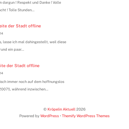
n dargun ! Respekt und Danke ! Volle
ht ! Tolle Stunden…
ite der Stadt offline
014
, lasse ich mal dahingestellt, weil diese
rund ein paar…
te der Stadt offline
014
hnisch immer noch auf dem hoffnungslos
n 2007!), während inzwischen…
©
Kröpelin Aktuell
2026
Powered by
WordPress
•
Themify WordPress Themes