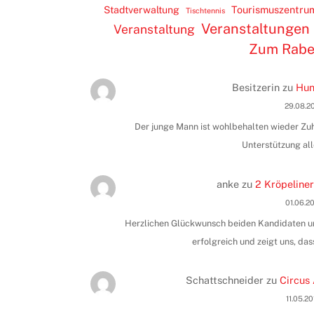
Tourismuszentru
Stadtverwaltung
Tischtennis
Veranstaltungen
Veranstaltung
Zum Rab
Besitzerin
zu
Hun
29.08.2
Der junge Mann ist wohlbehalten wieder Zuha
Unterstützung all
anke
zu
2 Kröpeliner
01.06.2
Herzlichen Glückwunsch beiden Kandidaten und
erfolgreich und zeigt uns, das
Schattschneider
zu
Circus 
11.05.2