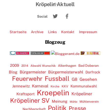
Back
Kröpelin Aktuell
To
Twitter
Facebook
Top
Social
Startseite
Archive
Links
Kontakt
Impressum
Blogzeug
2009
Altenhagen
Bad Doberan
2014
Abwahl Wunschik
Blog
Bürgermeister
Bürgermeisterwahl
Dorfrock
Feuerwehr
Fussball
G8
Gesehen
Karneval
Jennewitz
Kommunalwahl
KKV
Kirche
Kroepelin
Kröpeliner
Kraftsport
Kröpeliner SV
Meinung
Mühlenverein
Mühle
Politik
Presse
Nachbarschaft