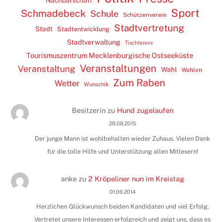
Sport
Schmadebeck
Schule
Schützenverein
Stadtvertretung
Stadt
Stadtentwicklung
Stadtverwaltung
Tischtennis
Tourismuszentrum Mecklenburgische Ostseeküste
Veranstaltungen
Veranstaltung
Wahl
Wahlen
Zum Raben
Wetter
Wunschik
Besitzerin
zu
Hund zugelaufen
29.08.2015
Der junge Mann ist wohlbehalten wieder Zuhaus. Vielen Dank
für die tolle Hilfe und Unterstützung allen Mitlesern!
anke
zu
2 Kröpeliner nun im Kreistag
01.06.2014
Herzlichen Glückwunsch beiden Kandidaten und viel Erfolg.
Vertretet unsere Interessen erfolgreich und zeigt uns, dass es