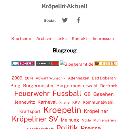
Back
Kröpelin Aktuell
To
Twitter
Facebook
Top
Social
Startseite
Archive
Links
Kontakt
Impressum
Blogzeug
2009
Altenhagen
Bad Doberan
2014
Abwahl Wunschik
Blog
Bürgermeister
Bürgermeisterwahl
Dorfrock
Feuerwehr
Fussball
G8
Gesehen
Karneval
Jennewitz
Kommunalwahl
KKV
Kirche
Kroepelin
Kröpeliner
Kraftsport
Kröpeliner SV
Meinung
Mühlenverein
Mühle
Politik
Presse
Nachbarschaft