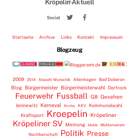
Back
Kröpelin Aktuell
To
Twitter
Facebook
Top
Social
Startseite
Archive
Links
Kontakt
Impressum
Blogzeug
2009
Altenhagen
Bad Doberan
2014
Abwahl Wunschik
Blog
Bürgermeister
Bürgermeisterwahl
Dorfrock
Feuerwehr
Fussball
G8
Gesehen
Karneval
Jennewitz
Kommunalwahl
KKV
Kirche
Kroepelin
Kröpeliner
Kraftsport
Kröpeliner SV
Meinung
Mühlenverein
Mühle
Politik
Presse
Nachbarschaft