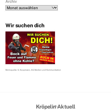
Archiv
Wir suchen dich
Motivquelle: S. Koopmann, AG Medien und Kommunikation
Back
Kröpelin Aktuell