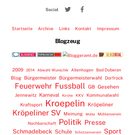
To
Twitter
Facebook
Top
Social
Startseite
Archive
Links
Kontakt
Impressum
Blogzeug
2009
Altenhagen
Bad Doberan
2014
Abwahl Wunschik
Blog
Bürgermeister
Bürgermeisterwahl
Dorfrock
Feuerwehr
Fussball
G8
Gesehen
Karneval
Jennewitz
Kommunalwahl
KKV
Kirche
Kroepelin
Kröpeliner
Kraftsport
Kröpeliner SV
Meinung
Mühlenverein
Mühle
Politik
Presse
Nachbarschaft
Sport
Schmadebeck
Schule
Schützenverein