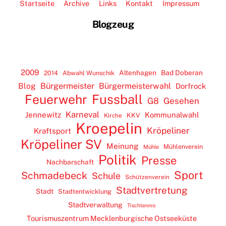
Startseite
Archive
Links
Kontakt
Impressum
Blogzeug
2009
Altenhagen
Bad Doberan
2014
Abwahl Wunschik
Blog
Bürgermeister
Bürgermeisterwahl
Dorfrock
Feuerwehr
Fussball
G8
Gesehen
Karneval
Jennewitz
Kommunalwahl
KKV
Kirche
Kroepelin
Kröpeliner
Kraftsport
Kröpeliner SV
Meinung
Mühlenverein
Mühle
Politik
Presse
Nachbarschaft
Sport
Schmadebeck
Schule
Schützenverein
Stadtvertretung
Stadt
Stadtentwicklung
Stadtverwaltung
Tischtennis
Tourismuszentrum Mecklenburgische Ostseeküste