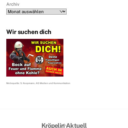
Archiv
Wir suchen dich
Motivquelle: S. Koopmann, AG Medien und Kommunikation
Back
Kröpelin Aktuell