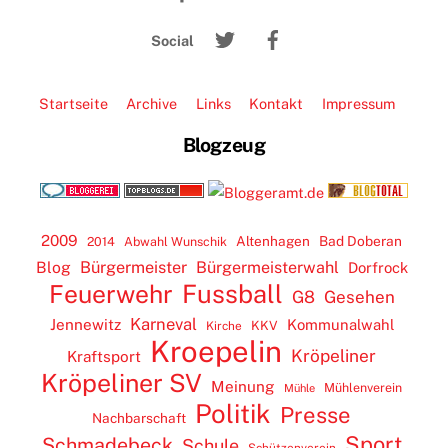
To
Twitter
Facebook
Top
Social
Startseite
Archive
Links
Kontakt
Impressum
Blogzeug
2009
Altenhagen
Bad Doberan
2014
Abwahl Wunschik
Blog
Bürgermeister
Bürgermeisterwahl
Dorfrock
Feuerwehr
Fussball
G8
Gesehen
Karneval
Jennewitz
Kommunalwahl
KKV
Kirche
Kroepelin
Kröpeliner
Kraftsport
Kröpeliner SV
Meinung
Mühlenverein
Mühle
Politik
Presse
Nachbarschaft
Sport
Schmadebeck
Schule
Schützenverein