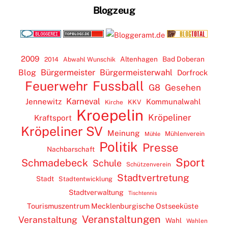
Blogzeug
2009
Altenhagen
Bad Doberan
2014
Abwahl Wunschik
Blog
Bürgermeister
Bürgermeisterwahl
Dorfrock
Feuerwehr
Fussball
G8
Gesehen
Karneval
Jennewitz
Kommunalwahl
KKV
Kirche
Kroepelin
Kröpeliner
Kraftsport
Kröpeliner SV
Meinung
Mühlenverein
Mühle
Politik
Presse
Nachbarschaft
Sport
Schmadebeck
Schule
Schützenverein
Stadtvertretung
Stadt
Stadtentwicklung
Stadtverwaltung
Tischtennis
Tourismuszentrum Mecklenburgische Ostseeküste
Veranstaltungen
Veranstaltung
Wahl
Wahlen