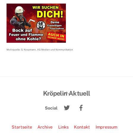
Motivquelle: S. Koopmann, AG Medien und Kommunikation
Back
Kröpelin Aktuell
To
Twitter
Facebook
Top
Social
Startseite
Archive
Links
Kontakt
Impressum