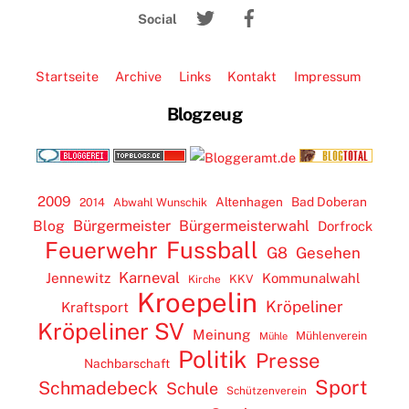
Twitter
Facebook
Top
Social
Startseite
Archive
Links
Kontakt
Impressum
Blogzeug
2009
Altenhagen
Bad Doberan
2014
Abwahl Wunschik
Blog
Bürgermeister
Bürgermeisterwahl
Dorfrock
Feuerwehr
Fussball
G8
Gesehen
Karneval
Jennewitz
Kommunalwahl
KKV
Kirche
Kroepelin
Kröpeliner
Kraftsport
Kröpeliner SV
Meinung
Mühlenverein
Mühle
Politik
Presse
Nachbarschaft
Sport
Schmadebeck
Schule
Schützenverein