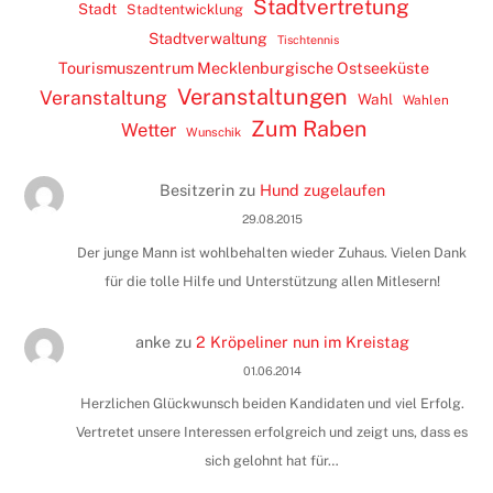
Stadtvertretung
Stadt
Stadtentwicklung
Stadtverwaltung
Tischtennis
Tourismuszentrum Mecklenburgische Ostseeküste
Veranstaltungen
Veranstaltung
Wahl
Wahlen
Zum Raben
Wetter
Wunschik
Besitzerin
zu
Hund zugelaufen
29.08.2015
Der junge Mann ist wohlbehalten wieder Zuhaus. Vielen Dank
für die tolle Hilfe und Unterstützung allen Mitlesern!
anke
zu
2 Kröpeliner nun im Kreistag
01.06.2014
Herzlichen Glückwunsch beiden Kandidaten und viel Erfolg.
Vertretet unsere Interessen erfolgreich und zeigt uns, dass es
sich gelohnt hat für…