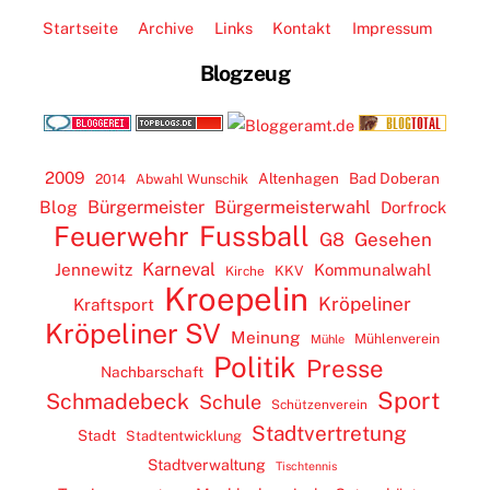
Startseite
Archive
Links
Kontakt
Impressum
Blogzeug
2009
Altenhagen
Bad Doberan
2014
Abwahl Wunschik
Blog
Bürgermeister
Bürgermeisterwahl
Dorfrock
Feuerwehr
Fussball
G8
Gesehen
Karneval
Jennewitz
Kommunalwahl
KKV
Kirche
Kroepelin
Kröpeliner
Kraftsport
Kröpeliner SV
Meinung
Mühlenverein
Mühle
Politik
Presse
Nachbarschaft
Sport
Schmadebeck
Schule
Schützenverein
Stadtvertretung
Stadt
Stadtentwicklung
Stadtverwaltung
Tischtennis