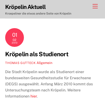
Skip
Men
Kröpelin Aktuell
to
Kroepeliner die etwas andere Seite von Kröpelin
content
01
02
2010
Kröpelin als Studienort
Allgemein
THOMAS GUTTECK
Die Stadt Kröpelin wurde als Studienort einer
bundesweiten Gesundheitsstudie für Erwachsene
(DEGS) ausgewählt. Anfang März 2010 kommt das
Untersuchungsteam nach Kröpelin. Weitere
Informationen
hier
.