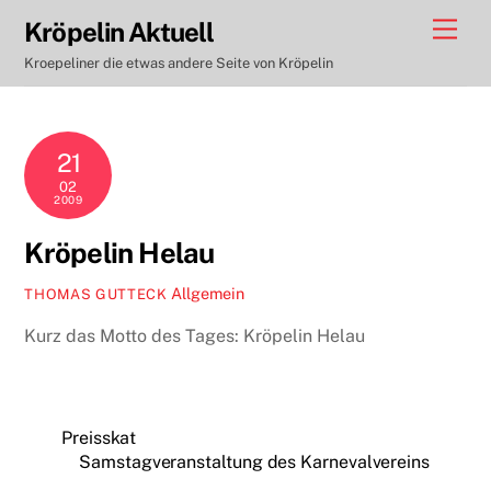
Skip
Men
Kröpelin Aktuell
to
Kroepeliner die etwas andere Seite von Kröpelin
content
21
02
2009
Kröpelin Helau
Allgemein
THOMAS GUTTECK
Kurz das Motto des Tages: Kröpelin Helau
Preisskat
Samstagveranstaltung des Karnevalvereins