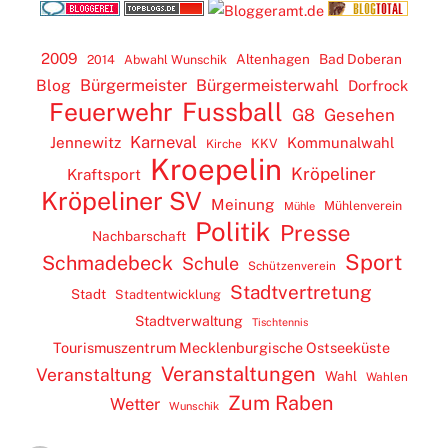
2009
Altenhagen
Bad Doberan
2014
Abwahl Wunschik
Blog
Bürgermeister
Bürgermeisterwahl
Dorfrock
Feuerwehr
Fussball
G8
Gesehen
Karneval
Jennewitz
Kommunalwahl
KKV
Kirche
Kroepelin
Kröpeliner
Kraftsport
Kröpeliner SV
Meinung
Mühlenverein
Mühle
Politik
Presse
Nachbarschaft
Sport
Schmadebeck
Schule
Schützenverein
Stadtvertretung
Stadt
Stadtentwicklung
Stadtverwaltung
Tischtennis
Tourismuszentrum Mecklenburgische Ostseeküste
Veranstaltungen
Veranstaltung
Wahl
Wahlen
Zum Raben
Wetter
Wunschik