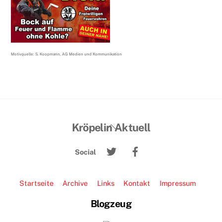
Motivquelle: S. Koopmann, AG Medien und Kommunikation
Back
Kröpelin Aktuell
To
Twitter
Facebook
Top
Social
Startseite
Archive
Links
Kontakt
Impressum
Blogzeug