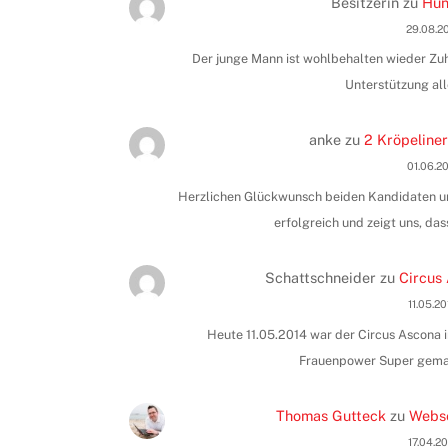
Besitzerin
zu
Hun
29.08.2
Der junge Mann ist wohlbehalten wieder Zuha
Unterstützung all
anke
zu
2 Kröpeliner
01.06.2
Herzlichen Glückwunsch beiden Kandidaten und
erfolgreich und zeigt uns, das
Schattschneider
zu
Circus 
11.05.2
Heute 11.05.2014 war der Circus Ascona i
Frauenpower Super gemac
Thomas Gutteck
zu
Webse
17.04.2