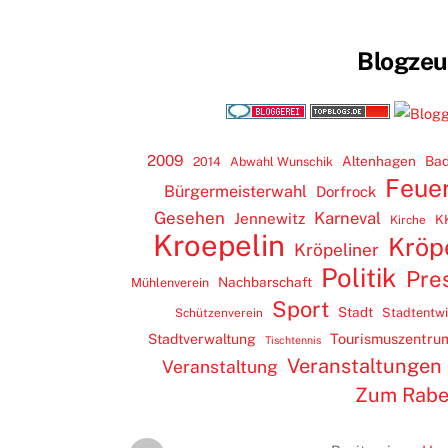
Blogze
2009
Altenhagen
Bad
2014
Abwahl Wunschik
Feue
Bürgermeisterwahl
Dorfrock
Gesehen
Karneval
Jennewitz
K
Kirche
Kroepelin
Kröp
Kröpeliner
Politik
Pre
Nachbarschaft
Mühlenverein
Sport
Stadt
Stadtentw
Schützenverein
Tourismuszentru
Stadtverwaltung
Tischtennis
Veranstaltungen
Veranstaltung
Zum Rab