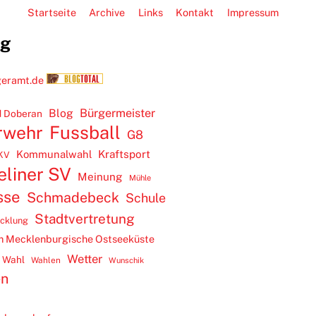
Startseite
Archive
Links
Kontakt
Impressum
ug
Blog
Bürgermeister
 Doberan
rwehr
Fussball
G8
Kommunalwahl
Kraftsport
KV
eliner SV
Meinung
Mühle
sse
Schmadebeck
Schule
Stadtvertretung
icklung
m Mecklenburgische Ostseeküste
Wetter
Wahl
Wahlen
Wunschik
en