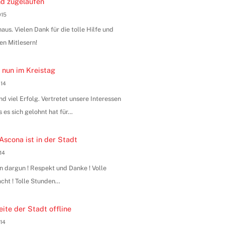
d zugelaufen
015
us. Vielen Dank für die tolle Hilfe und
en Mitlesern!
 nun im Kreistag
014
 viel Erfolg. Vertretet unsere Interessen
s es sich gelohnt hat für…
Ascona ist in der Stadt
014
n dargun ! Respekt und Danke ! Volle
ht ! Tolle Stunden…
ite der Stadt offline
014