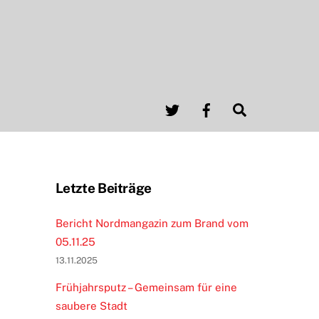
Twitter
Facebook
Search
Letzte Beiträge
Bericht Nordmangazin zum Brand vom
05.11.25
13.11.2025
Frühjahrsputz – Gemeinsam für eine
saubere Stadt