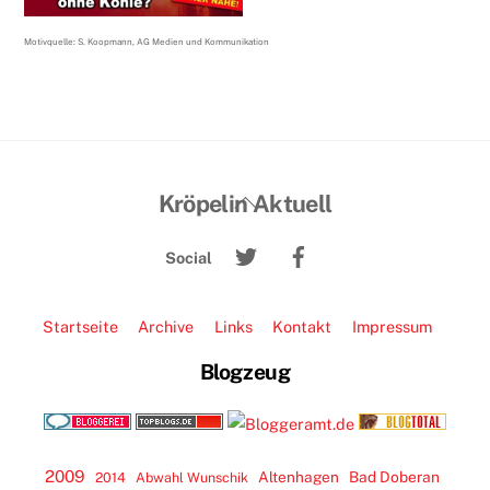
Motivquelle: S. Koopmann, AG Medien und Kommunikation
Back
Kröpelin Aktuell
To
Twitter
Facebook
Top
Social
Startseite
Archive
Links
Kontakt
Impressum
Blogzeug
2009
Altenhagen
Bad Doberan
2014
Abwahl Wunschik