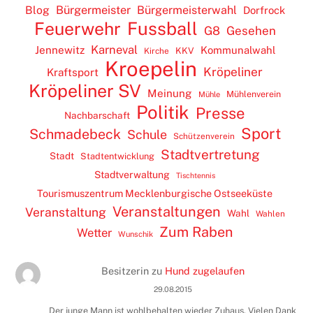
Blog
Bürgermeister
Bürgermeisterwahl
Dorfrock
Feuerwehr
Fussball
G8
Gesehen
Karneval
Jennewitz
Kommunalwahl
KKV
Kirche
Kroepelin
Kröpeliner
Kraftsport
Kröpeliner SV
Meinung
Mühlenverein
Mühle
Politik
Presse
Nachbarschaft
Sport
Schmadebeck
Schule
Schützenverein
Stadtvertretung
Stadt
Stadtentwicklung
Stadtverwaltung
Tischtennis
Tourismuszentrum Mecklenburgische Ostseeküste
Veranstaltungen
Veranstaltung
Wahl
Wahlen
Zum Raben
Wetter
Wunschik
Besitzerin
zu
Hund zugelaufen
29.08.2015
Der junge Mann ist wohlbehalten wieder Zuhaus. Vielen Dank