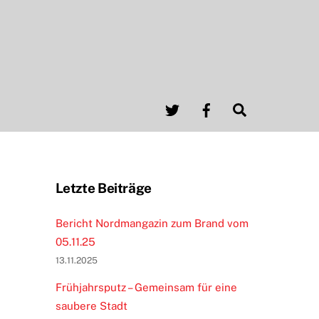
Twitter
Facebook
Search
Letzte Beiträge
Bericht Nordmangazin zum Brand vom
05.11.25
13.11.2025
Frühjahrsputz – Gemeinsam für eine
saubere Stadt