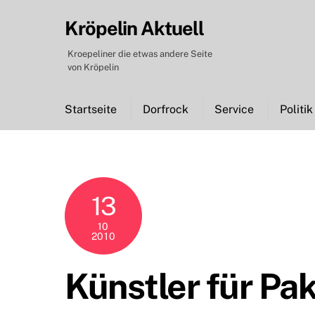
Skip
Kröpelin Aktuell
to
content
Kroepeliner die etwas andere Seite
von Kröpelin
Startseite
Dorfrock
Service
Politik
13
10
2010
Künstler für Pa