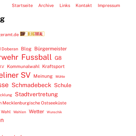
Startseite
Archive
Links
Kontakt
Impressum
ug
Blog
Bürgermeister
 Doberan
rwehr
Fussball
G8
Kommunalwahl
Kraftsport
KV
eliner SV
Meinung
Mühle
sse
Schmadebeck
Schule
Stadtvertretung
icklung
m Mecklenburgische Ostseeküste
Wetter
Wahl
Wahlen
Wunschik
en