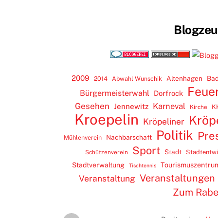
Blogze
2009
Altenhagen
Bad
2014
Abwahl Wunschik
Feue
Bürgermeisterwahl
Dorfrock
Gesehen
Karneval
Jennewitz
K
Kirche
Kroepelin
Kröp
Kröpeliner
Politik
Pre
Nachbarschaft
Mühlenverein
Sport
Stadt
Stadtentw
Schützenverein
Tourismuszentru
Stadtverwaltung
Tischtennis
Veranstaltungen
Veranstaltung
Zum Rab