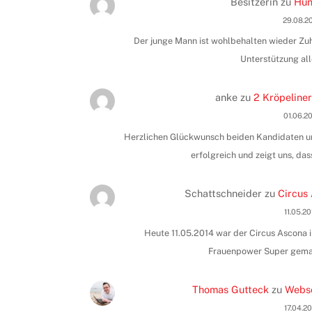
Besitzerin
zu
Hun
29.08.2
Der junge Mann ist wohlbehalten wieder Zuha
Unterstützung all
anke
zu
2 Kröpeliner
01.06.2
Herzlichen Glückwunsch beiden Kandidaten und
erfolgreich und zeigt uns, das
Schattschneider
zu
Circus 
11.05.2
Heute 11.05.2014 war der Circus Ascona i
Frauenpower Super gemac
Thomas Gutteck
zu
Webse
17.04.2