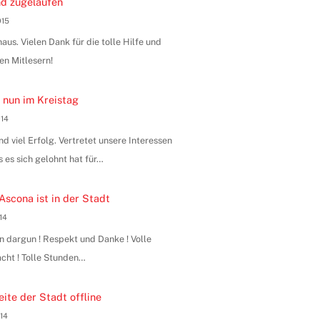
d zugelaufen
015
us. Vielen Dank für die tolle Hilfe und
en Mitlesern!
 nun im Kreistag
014
 viel Erfolg. Vertretet unsere Interessen
s es sich gelohnt hat für…
Ascona ist in der Stadt
014
n dargun ! Respekt und Danke ! Volle
ht ! Tolle Stunden…
ite der Stadt offline
014