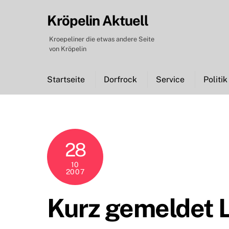
Skip
Kröpelin Aktuell
to
content
Kroepeliner die etwas andere Seite
von Kröpelin
Startseite
Dorfrock
Service
Politik
28
10
2007
Kurz gemeldet 