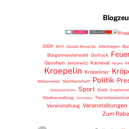
Blogze
2009
Altenhagen
Bad
2014
Abwahl Wunschik
Feue
Bürgermeisterwahl
Dorfrock
Gesehen
Karneval
Jennewitz
K
Kirche
Kroepelin
Kröp
Kröpeliner
Politik
Pre
Nachbarschaft
Mühlenverein
Sport
Stadt
Stadtentw
Schützenverein
Tourismuszentru
Stadtverwaltung
Tischtennis
Veranstaltungen
Veranstaltung
Zum Rab