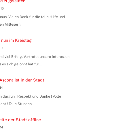
d zugelaufen
015
us. Vielen Dank für die tolle Hilfe und
en Mitlesern!
 nun im Kreistag
014
 viel Erfolg. Vertretet unsere Interessen
s es sich gelohnt hat für…
Ascona ist in der Stadt
014
n dargun ! Respekt und Danke ! Volle
ht ! Tolle Stunden…
ite der Stadt offline
014