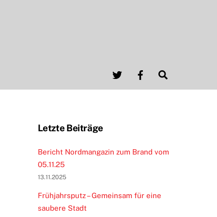
Twitter
Facebook
Search
Letzte Beiträge
Bericht Nordmangazin zum Brand vom
05.11.25
13.11.2025
Frühjahrsputz – Gemeinsam für eine
saubere Stadt