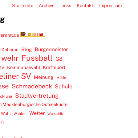
Startseite
Archive
Links
Kontakt
Impressum
ug
Blog
Bürgermeister
 Doberan
rwehr
Fussball
G8
Kommunalwahl
Kraftsport
KV
eliner SV
Meinung
Mühle
sse
Schmadebeck
Schule
Stadtvertretung
icklung
m Mecklenburgische Ostseeküste
Wetter
Wahl
Wahlen
Wunschik
en