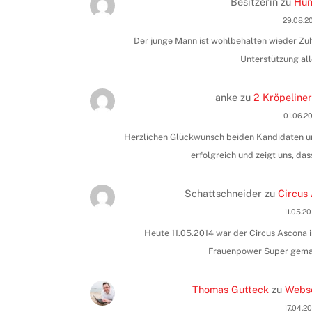
Besitzerin
zu
Hun
29.08.2
Der junge Mann ist wohlbehalten wieder Zuha
Unterstützung all
anke
zu
2 Kröpeliner
01.06.2
Herzlichen Glückwunsch beiden Kandidaten und
erfolgreich und zeigt uns, das
Schattschneider
zu
Circus 
11.05.2
Heute 11.05.2014 war der Circus Ascona i
Frauenpower Super gemac
Thomas Gutteck
zu
Webse
17.04.2