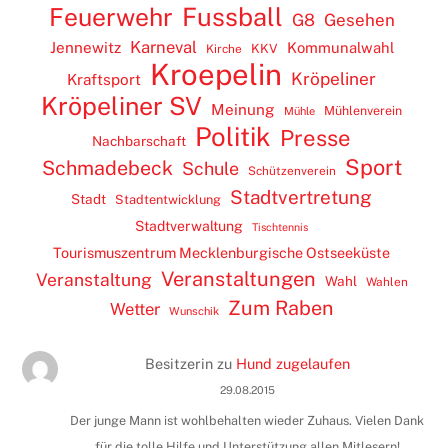
Feuerwehr
Fussball
G8
Gesehen
Karneval
Jennewitz
Kommunalwahl
KKV
Kirche
Kroepelin
Kröpeliner
Kraftsport
Kröpeliner SV
Meinung
Mühlenverein
Mühle
Politik
Presse
Nachbarschaft
Sport
Schmadebeck
Schule
Schützenverein
Stadtvertretung
Stadt
Stadtentwicklung
Stadtverwaltung
Tischtennis
Tourismuszentrum Mecklenburgische Ostseeküste
Veranstaltungen
Veranstaltung
Wahl
Wahlen
Zum Raben
Wetter
Wunschik
Besitzerin
zu
Hund zugelaufen
29.08.2015
Der junge Mann ist wohlbehalten wieder Zuhaus. Vielen Dank
für die tolle Hilfe und Unterstützung allen Mitlesern!