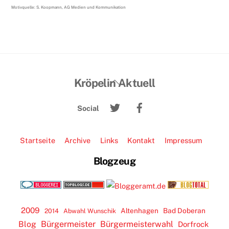
Motivquelle: S. Koopmann, AG Medien und Kommunikation
Back
Kröpelin Aktuell
To
Twitter
Facebook
Top
Social
Startseite
Archive
Links
Kontakt
Impressum
Blogzeug
2009
Altenhagen
Bad Doberan
2014
Abwahl Wunschik
Blog
Bürgermeister
Bürgermeisterwahl
Dorfrock