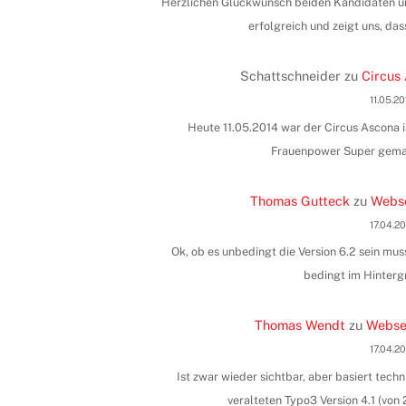
Herzlichen Glückwunsch beiden Kandidaten und
erfolgreich und zeigt uns, das
Schattschneider
zu
Circus 
11.05.2
Heute 11.05.2014 war der Circus Ascona i
Frauenpower Super gemac
Thomas Gutteck
zu
Webse
17.04.2
Ok, ob es unbedingt die Version 6.2 sein muss
bedingt im Hinterg
Thomas Wendt
zu
Websei
17.04.2
Ist zwar wieder sichtbar, aber basiert tec
veralteten Typo3 Version 4.1 (vo