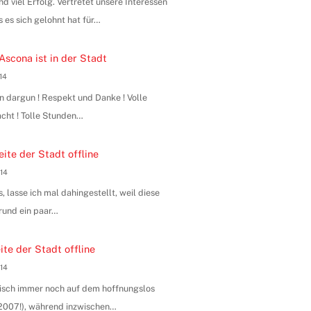
 viel Erfolg. Vertretet unsere Interessen
s es sich gelohnt hat für…
Ascona ist in der Stadt
014
n dargun ! Respekt und Danke ! Volle
ht ! Tolle Stunden…
ite der Stadt offline
014
, lasse ich mal dahingestellt, weil diese
rund ein paar…
te der Stadt offline
014
hnisch immer noch auf dem hoffnungslos
n 2007!), während inzwischen…