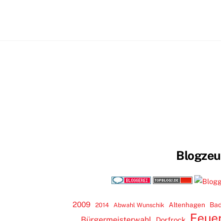
Blogze
2009
Altenhagen
Bad
2014
Abwahl Wunschik
Feue
Bürgermeisterwahl
Dorfrock