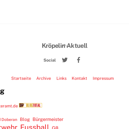
Back
Kröpelin Aktuell
To
Twitter
Facebook
Top
Social
Startseite
Archive
Links
Kontakt
Impressum
ug
Blog
Bürgermeister
 Doberan
rwehr
Fussball
G8