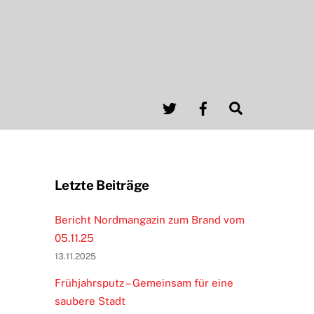
Twitter
Facebook
Search
Letzte Beiträge
Bericht Nordmangazin zum Brand vom
05.11.25
13.11.2025
Frühjahrsputz – Gemeinsam für eine
saubere Stadt