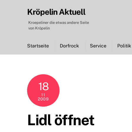
Skip
Kröpelin Aktuell
to
content
Kroepeliner die etwas andere Seite
von Kröpelin
Startseite
Dorfrock
Service
Politik
18
11
2009
Lidl öffnet