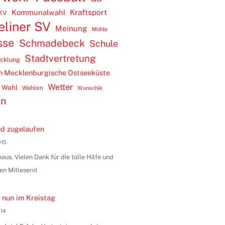
Kommunalwahl
Kraftsport
KV
eliner SV
Meinung
Mühle
sse
Schmadebeck
Schule
Stadtvertretung
icklung
m Mecklenburgische Ostseeküste
Wetter
Wahl
Wahlen
Wunschik
en
d zugelaufen
015
us. Vielen Dank für die tolle Hilfe und
en Mitlesern!
 nun im Kreistag
014