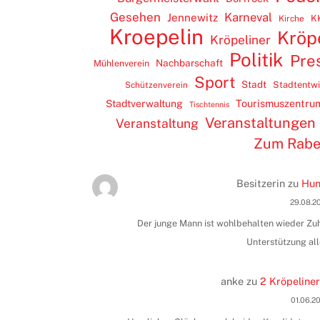
Gesehen
Karneval
Jennewitz
K
Kirche
Kroepelin
Kröp
Kröpeliner
Politik
Pre
Nachbarschaft
Mühlenverein
Sport
Stadt
Stadtentw
Schützenverein
Tourismuszentru
Stadtverwaltung
Tischtennis
Veranstaltungen
Veranstaltung
Zum Rab
Besitzerin
zu
Hun
29.08.2
Der junge Mann ist wohlbehalten wieder Zuha
Unterstützung all
anke
zu
2 Kröpeliner
01.06.2