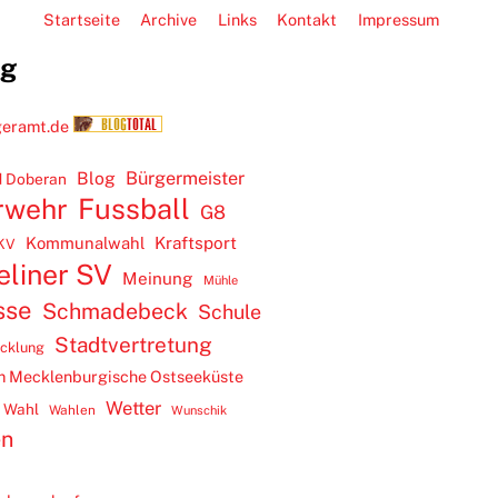
Startseite
Archive
Links
Kontakt
Impressum
ug
Blog
Bürgermeister
 Doberan
rwehr
Fussball
G8
Kommunalwahl
Kraftsport
KV
eliner SV
Meinung
Mühle
sse
Schmadebeck
Schule
Stadtvertretung
icklung
m Mecklenburgische Ostseeküste
Wetter
Wahl
Wahlen
Wunschik
en