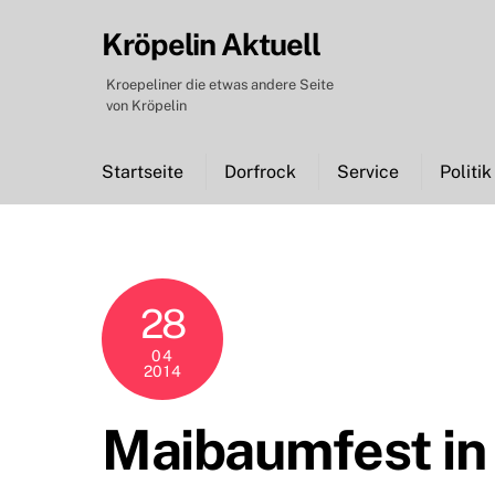
Skip
Kröpelin Aktuell
to
content
Kroepeliner die etwas andere Seite
von Kröpelin
Startseite
Dorfrock
Service
Politik
28
04
2014
Maibaumfest in