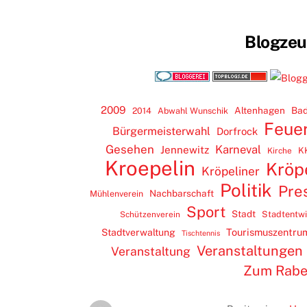
Blogze
2009
Altenhagen
Bad
2014
Abwahl Wunschik
Feue
Bürgermeisterwahl
Dorfrock
Gesehen
Karneval
Jennewitz
K
Kirche
Kroepelin
Kröp
Kröpeliner
Politik
Pre
Nachbarschaft
Mühlenverein
Sport
Stadt
Stadtentw
Schützenverein
Tourismuszentru
Stadtverwaltung
Tischtennis
Veranstaltungen
Veranstaltung
Zum Rab