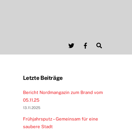
Twitter
Facebook
Search
Letzte Beiträge
Bericht Nordmangazin zum Brand vom
05.11.25
13.11.2025
Frühjahrsputz – Gemeinsam für eine
saubere Stadt