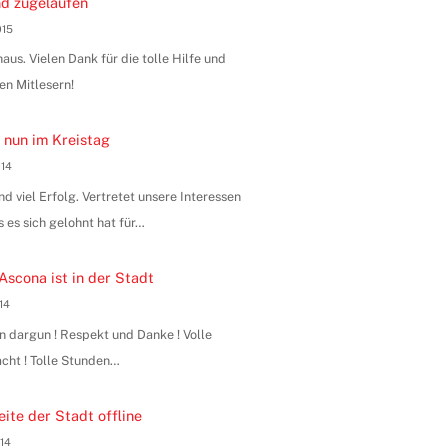
d zugelaufen
015
us. Vielen Dank für die tolle Hilfe und
en Mitlesern!
 nun im Kreistag
014
 viel Erfolg. Vertretet unsere Interessen
s es sich gelohnt hat für…
Ascona ist in der Stadt
014
n dargun ! Respekt und Danke ! Volle
ht ! Tolle Stunden…
ite der Stadt offline
014