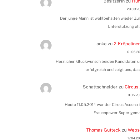
Besitzerin
zu
Hun
29.08.2
Der junge Mann ist wohlbehalten wieder Zuha
Unterstützung all
anke
zu
2 Kröpeliner
01.06.2
Herzlichen Glückwunsch beiden Kandidaten und
erfolgreich und zeigt uns, das
Schattschneider
zu
Circus 
11.05.2
Heute 11.05.2014 war der Circus Ascona i
Frauenpower Super gemac
Thomas Gutteck
zu
Webse
17.04.2