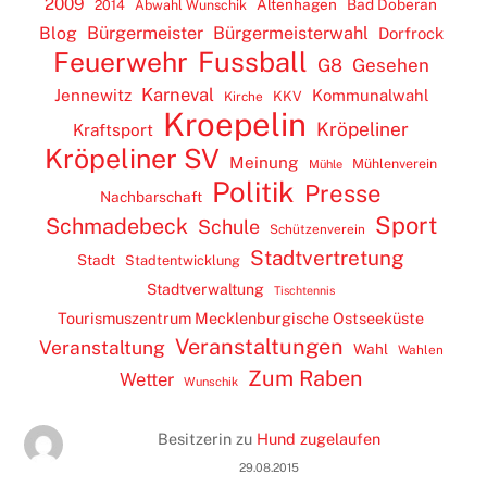
2009
Altenhagen
Bad Doberan
2014
Abwahl Wunschik
Blog
Bürgermeister
Bürgermeisterwahl
Dorfrock
Feuerwehr
Fussball
G8
Gesehen
Karneval
Jennewitz
Kommunalwahl
KKV
Kirche
Kroepelin
Kröpeliner
Kraftsport
Kröpeliner SV
Meinung
Mühlenverein
Mühle
Politik
Presse
Nachbarschaft
Sport
Schmadebeck
Schule
Schützenverein
Stadtvertretung
Stadt
Stadtentwicklung
Stadtverwaltung
Tischtennis
Tourismuszentrum Mecklenburgische Ostseeküste
Veranstaltungen
Veranstaltung
Wahl
Wahlen
Zum Raben
Wetter
Wunschik
Besitzerin
zu
Hund zugelaufen
29.08.2015