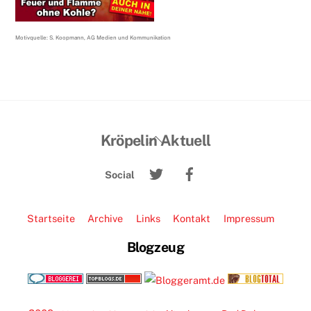
Motivquelle: S. Koopmann, AG Medien und Kommunikation
Back
Kröpelin Aktuell
To
Twitter
Facebook
Top
Social
Startseite
Archive
Links
Kontakt
Impressum
Blogzeug