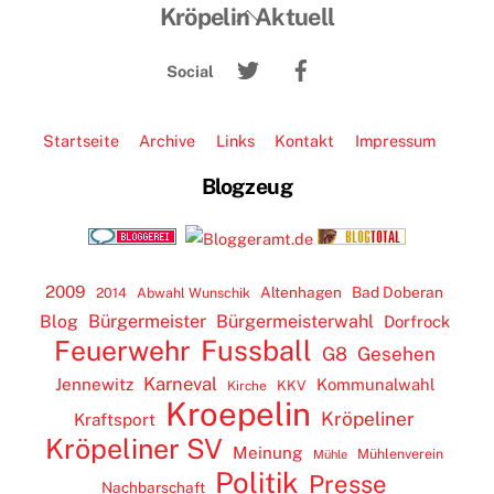
Back
Kröpelin Aktuell
To
Twitter
Facebook
Top
Social
Startseite
Archive
Links
Kontakt
Impressum
Blogzeug
2009
Altenhagen
Bad Doberan
2014
Abwahl Wunschik
Blog
Bürgermeister
Bürgermeisterwahl
Dorfrock
Feuerwehr
Fussball
G8
Gesehen
Karneval
Jennewitz
Kommunalwahl
KKV
Kirche
Kroepelin
Kröpeliner
Kraftsport
Kröpeliner SV
Meinung
Mühlenverein
Mühle
Politik
Presse
Nachbarschaft