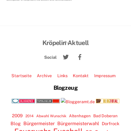
Back
Kröpelin Aktuell
To
Twitter
Facebook
Top
Social
Startseite
Archive
Links
Kontakt
Impressum
Blogzeug
2009
Altenhagen
Bad Doberan
2014
Abwahl Wunschik
Blog
Bürgermeister
Bürgermeisterwahl
Dorfrock