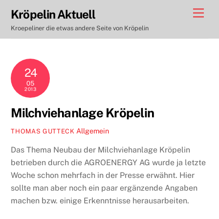
Skip
Men
Kröpelin Aktuell
to
Kroepeliner die etwas andere Seite von Kröpelin
content
24
05
2013
Milchviehanlage Kröpelin
Allgemein
THOMAS GUTTECK
Das Thema Neubau der Milchviehanlage Kröpelin
betrieben durch die AGROENERGY AG wurde ja letzte
Woche schon mehrfach in der Presse erwähnt. Hier
sollte man aber noch ein paar ergänzende Angaben
machen bzw. einige Erkenntnisse herausarbeiten.