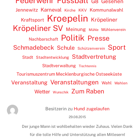
Feuerwehr
Fussball
G8
Gesehen
Karneval
Jennewitz
Kommunalwahl
KKV
Kirche
Kroepelin
Kröpeliner
Kraftsport
Kröpeliner SV
Meinung
Mühlenverein
Mühle
Politik
Presse
Nachbarschaft
Sport
Schmadebeck
Schule
Schützenverein
Stadtvertretung
Stadt
Stadtentwicklung
Stadtverwaltung
Tischtennis
Tourismuszentrum Mecklenburgische Ostseeküste
Veranstaltungen
Veranstaltung
Wahl
Wahlen
Zum Raben
Wetter
Wunschik
Besitzerin
zu
Hund zugelaufen
29.08.2015
Der junge Mann ist wohlbehalten wieder Zuhaus. Vielen Dank
für die tolle Hilfe und Unterstützung allen Mitlesern!