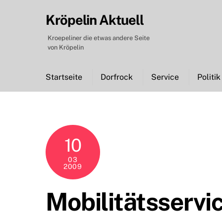
Skip
Kröpelin Aktuell
to
content
Kroepeliner die etwas andere Seite
von Kröpelin
Startseite
Dorfrock
Service
Politik
10
03
2009
Mobilitätsservi