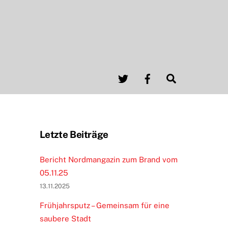
Twitter
Facebook
Search
Letzte Beiträge
Bericht Nordmangazin zum Brand vom
05.11.25
13.11.2025
Frühjahrsputz – Gemeinsam für eine
saubere Stadt