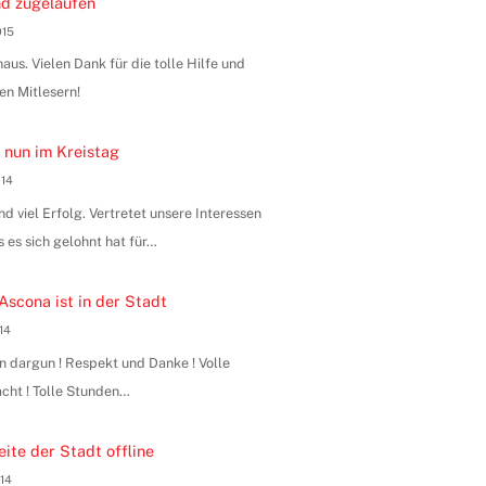
d zugelaufen
015
us. Vielen Dank für die tolle Hilfe und
en Mitlesern!
 nun im Kreistag
014
 viel Erfolg. Vertretet unsere Interessen
s es sich gelohnt hat für…
Ascona ist in der Stadt
014
n dargun ! Respekt und Danke ! Volle
ht ! Tolle Stunden…
ite der Stadt offline
014