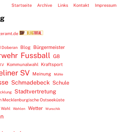
Startseite
Archive
Links
Kontakt
Impressum
ug
Blog
Bürgermeister
 Doberan
rwehr
Fussball
G8
Kommunalwahl
Kraftsport
KV
eliner SV
Meinung
Mühle
sse
Schmadebeck
Schule
Stadtvertretung
icklung
m Mecklenburgische Ostseeküste
Wetter
Wahl
Wahlen
Wunschik
en