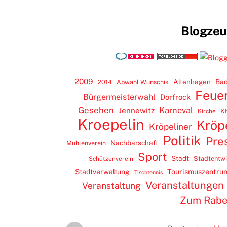
Blogze
2009
Altenhagen
Bad
2014
Abwahl Wunschik
Feue
Bürgermeisterwahl
Dorfrock
Gesehen
Karneval
Jennewitz
K
Kirche
Kroepelin
Kröp
Kröpeliner
Politik
Pre
Nachbarschaft
Mühlenverein
Sport
Stadt
Stadtentw
Schützenverein
Tourismuszentru
Stadtverwaltung
Tischtennis
Veranstaltungen
Veranstaltung
Zum Rab