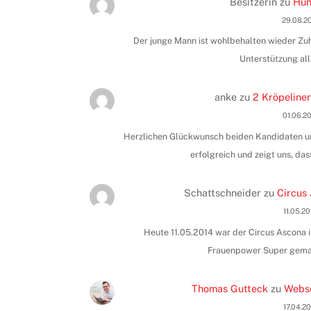
Besitzerin
zu
Hun
29.08.2
Der junge Mann ist wohlbehalten wieder Zuha
Unterstützung all
anke
zu
2 Kröpeliner
01.06.2
Herzlichen Glückwunsch beiden Kandidaten und
erfolgreich und zeigt uns, das
Schattschneider
zu
Circus 
11.05.2
Heute 11.05.2014 war der Circus Ascona i
Frauenpower Super gemac
Thomas Gutteck
zu
Webse
17.04.2