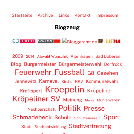
Startseite
Archive
Links
Kontakt
Impressum
Blogzeug
2009
Altenhagen
Bad Doberan
2014
Abwahl Wunschik
Blog
Bürgermeister
Bürgermeisterwahl
Dorfrock
Feuerwehr
Fussball
G8
Gesehen
Karneval
Jennewitz
Kommunalwahl
KKV
Kirche
Kroepelin
Kröpeliner
Kraftsport
Kröpeliner SV
Meinung
Mühlenverein
Mühle
Politik
Presse
Nachbarschaft
Sport
Schmadebeck
Schule
Schützenverein
Stadtvertretung
Stadt
Stadtentwicklung