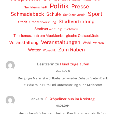
Politik
Presse
Nachbarschaft
Sport
Schmadebeck
Schule
Schützenverein
Stadtvertretung
Stadt
Stadtentwicklung
Stadtverwaltung
Tischtennis
Tourismuszentrum Mecklenburgische Ostseeküste
Veranstaltungen
Veranstaltung
Wahl
Wahlen
Zum Raben
Wetter
Wunschik
Besitzerin
zu
Hund zugelaufen
29.08.2015
Der junge Mann ist wohlbehalten wieder Zuhaus. Vielen Dank
für die tolle Hilfe und Unterstützung allen Mitlesern!
anke
zu
2 Kröpeliner nun im Kreistag
01.06.2014
Herzlichen Glückwunsch beiden Kandidaten und viel Erfolg.