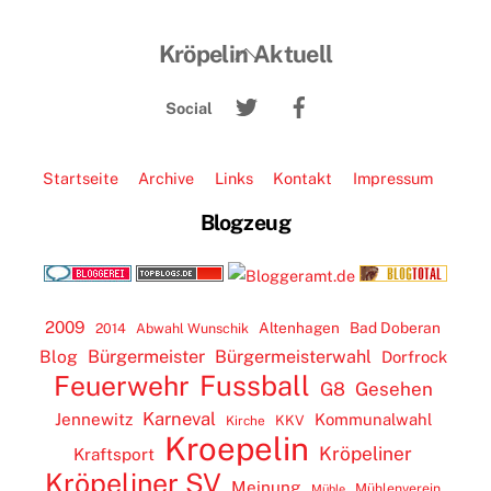
Back
Kröpelin Aktuell
To
Twitter
Facebook
Top
Social
Startseite
Archive
Links
Kontakt
Impressum
Blogzeug
2009
Altenhagen
Bad Doberan
2014
Abwahl Wunschik
Blog
Bürgermeister
Bürgermeisterwahl
Dorfrock
Feuerwehr
Fussball
G8
Gesehen
Karneval
Jennewitz
Kommunalwahl
KKV
Kirche
Kroepelin
Kröpeliner
Kraftsport
Kröpeliner SV
Meinung
Mühlenverein
Mühle