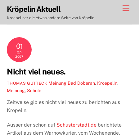
Skip
Men
Kröpelin Aktuell
to
Kroepeliner die etwas andere Seite von Kröpelin
content
01
02
2007
Nicht viel neues.
Meinung
Bad Doberan
,
Kroepelin
,
THOMAS GUTTECK
Meinung
,
Schule
Zeitweise gib es nicht viel neues zu berichten aus
Kröpelin.
Ausser der schon auf
Schusterstadt.de
berichtete
Artikel aus dem Warnowkurier, vom Wochenende.