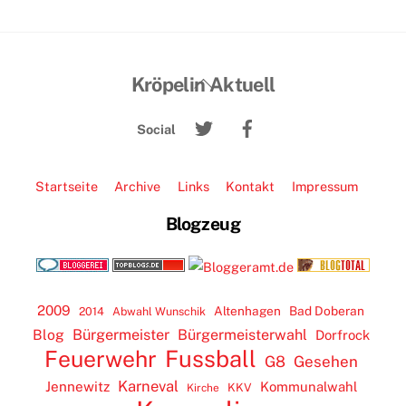
Back
Kröpelin Aktuell
To
Twitter
Facebook
Top
Social
Startseite
Archive
Links
Kontakt
Impressum
Blogzeug
2009
Altenhagen
Bad Doberan
2014
Abwahl Wunschik
Blog
Bürgermeister
Bürgermeisterwahl
Dorfrock
Feuerwehr
Fussball
G8
Gesehen
Karneval
Jennewitz
Kommunalwahl
KKV
Kirche