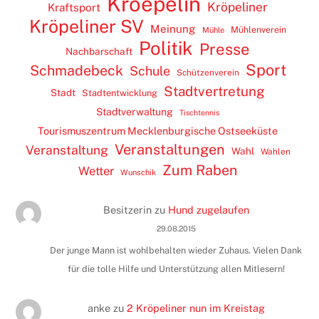
Kroepelin
Kröpeliner
Kraftsport
Kröpeliner SV
Meinung
Mühlenverein
Mühle
Politik
Presse
Nachbarschaft
Sport
Schmadebeck
Schule
Schützenverein
Stadtvertretung
Stadt
Stadtentwicklung
Stadtverwaltung
Tischtennis
Tourismuszentrum Mecklenburgische Ostseeküste
Veranstaltungen
Veranstaltung
Wahl
Wahlen
Zum Raben
Wetter
Wunschik
Besitzerin
zu
Hund zugelaufen
29.08.2015
Der junge Mann ist wohlbehalten wieder Zuhaus. Vielen Dank
für die tolle Hilfe und Unterstützung allen Mitlesern!
anke
zu
2 Kröpeliner nun im Kreistag