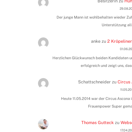
Besitzerin
zu
Hun
29.08.2
Der junge Mann ist wohlbehalten wieder Zuha
Unterstützung all
anke
zu
2 Kröpeliner
01.06.2
Herzlichen Glückwunsch beiden Kandidaten und
erfolgreich und zeigt uns, das
Schattschneider
zu
Circus 
11.05.2
Heute 11.05.2014 war der Circus Ascona i
Frauenpower Super gemac
Thomas Gutteck
zu
Webse
17.04.2