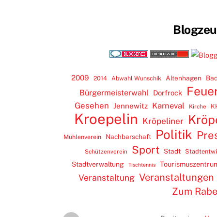
Blogze
2009
Altenhagen
Bad
2014
Abwahl Wunschik
Feue
Bürgermeisterwahl
Dorfrock
Gesehen
Karneval
Jennewitz
K
Kirche
Kroepelin
Kröp
Kröpeliner
Politik
Pre
Nachbarschaft
Mühlenverein
Sport
Stadt
Stadtentw
Schützenverein
Tourismuszentru
Stadtverwaltung
Tischtennis
Veranstaltungen
Veranstaltung
Zum Rab