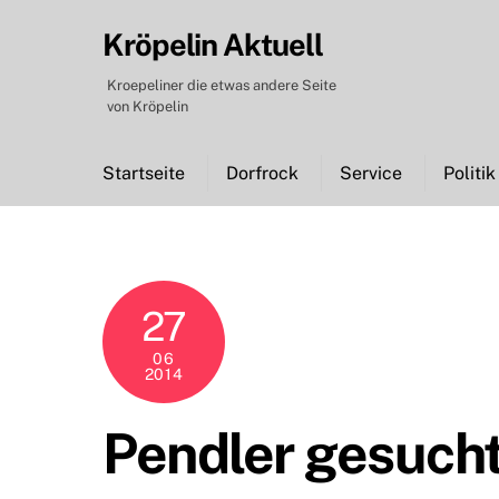
Skip
Kröpelin Aktuell
to
content
Kroepeliner die etwas andere Seite
von Kröpelin
Startseite
Dorfrock
Service
Politik
27
06
2014
Pendler gesuch