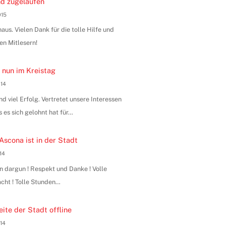
d zugelaufen
015
us. Vielen Dank für die tolle Hilfe und
en Mitlesern!
 nun im Kreistag
014
 viel Erfolg. Vertretet unsere Interessen
s es sich gelohnt hat für…
Ascona ist in der Stadt
014
n dargun ! Respekt und Danke ! Volle
ht ! Tolle Stunden…
ite der Stadt offline
014