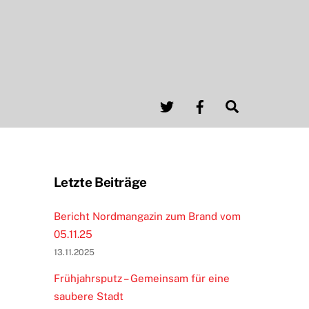
Twitter
Facebook
Search
Letzte Beiträge
Bericht Nordmangazin zum Brand vom
05.11.25
13.11.2025
Frühjahrsputz – Gemeinsam für eine
saubere Stadt