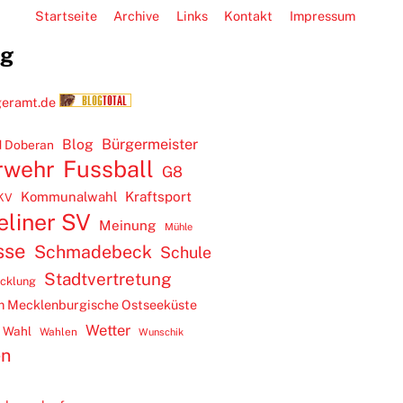
Startseite
Archive
Links
Kontakt
Impressum
ug
Blog
Bürgermeister
 Doberan
rwehr
Fussball
G8
Kommunalwahl
Kraftsport
KV
eliner SV
Meinung
Mühle
sse
Schmadebeck
Schule
Stadtvertretung
icklung
m Mecklenburgische Ostseeküste
Wetter
Wahl
Wahlen
Wunschik
en