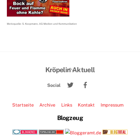
Motivquelle: S. Koopmann, AG Medien und Kommunikation
Back
Kröpelin Aktuell
To
Twitter
Facebook
Top
Social
Startseite
Archive
Links
Kontakt
Impressum
Blogzeug