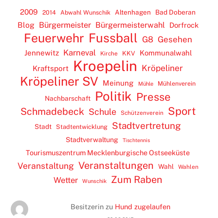
2009
Altenhagen
Bad Doberan
2014
Abwahl Wunschik
Blog
Bürgermeister
Bürgermeisterwahl
Dorfrock
Feuerwehr
Fussball
G8
Gesehen
Karneval
Jennewitz
Kommunalwahl
KKV
Kirche
Kroepelin
Kröpeliner
Kraftsport
Kröpeliner SV
Meinung
Mühlenverein
Mühle
Politik
Presse
Nachbarschaft
Sport
Schmadebeck
Schule
Schützenverein
Stadtvertretung
Stadt
Stadtentwicklung
Stadtverwaltung
Tischtennis
Tourismuszentrum Mecklenburgische Ostseeküste
Veranstaltungen
Veranstaltung
Wahl
Wahlen
Zum Raben
Wetter
Wunschik
Besitzerin
zu
Hund zugelaufen