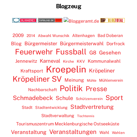
Blogzeug
2009
Altenhagen
Bad Doberan
2014
Abwahl Wunschik
Blog
Bürgermeister
Bürgermeisterwahl
Dorfrock
Feuerwehr
Fussball
G8
Gesehen
Karneval
Jennewitz
Kommunalwahl
KKV
Kirche
Kroepelin
Kröpeliner
Kraftsport
Kröpeliner SV
Meinung
Mühlenverein
Mühle
Politik
Presse
Nachbarschaft
Sport
Schmadebeck
Schule
Schützenverein
Stadtvertretung
Stadt
Stadtentwicklung
Stadtverwaltung
Tischtennis
Tourismuszentrum Mecklenburgische Ostseeküste
Veranstaltungen
Veranstaltung
Wahl
Wahlen