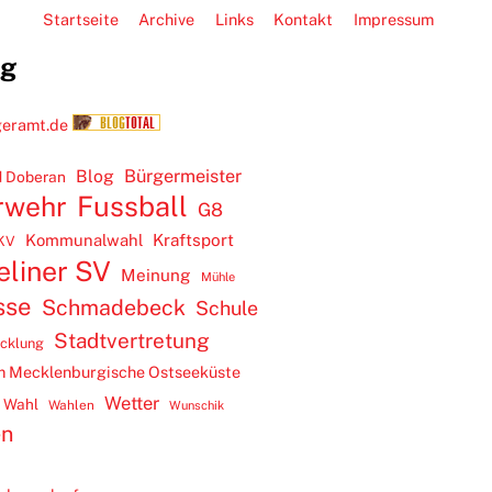
Startseite
Archive
Links
Kontakt
Impressum
ug
Blog
Bürgermeister
 Doberan
rwehr
Fussball
G8
Kommunalwahl
Kraftsport
KV
eliner SV
Meinung
Mühle
sse
Schmadebeck
Schule
Stadtvertretung
icklung
m Mecklenburgische Ostseeküste
Wetter
Wahl
Wahlen
Wunschik
en