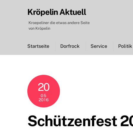
Skip
Kröpelin Aktuell
to
content
Kroepeliner die etwas andere Seite
von Kröpelin
Startseite
Dorfrock
Service
Politik
20
05
2016
Schützenfest 2