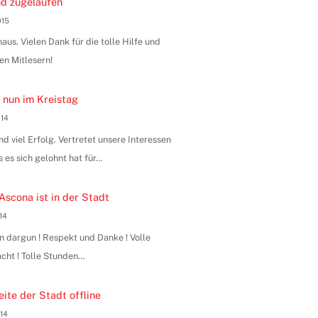
d zugelaufen
015
us. Vielen Dank für die tolle Hilfe und
en Mitlesern!
 nun im Kreistag
014
 viel Erfolg. Vertretet unsere Interessen
s es sich gelohnt hat für…
Ascona ist in der Stadt
014
n dargun ! Respekt und Danke ! Volle
ht ! Tolle Stunden…
ite der Stadt offline
014