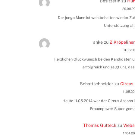
Besitzerin
zu
Hun
29.08.2
Der junge Mann ist wohlbehalten wieder Zuha
Unterstützung all
anke
zu
2 Kröpeliner
01.06.2
Herzlichen Glückwunsch beiden Kandidaten und
erfolgreich und zeigt uns, das
Schattschneider
zu
Circus 
11.05.2
Heute 11.05.2014 war der Circus Ascona i
Frauenpower Super gemac
Thomas Gutteck
zu
Webse
17.04.2