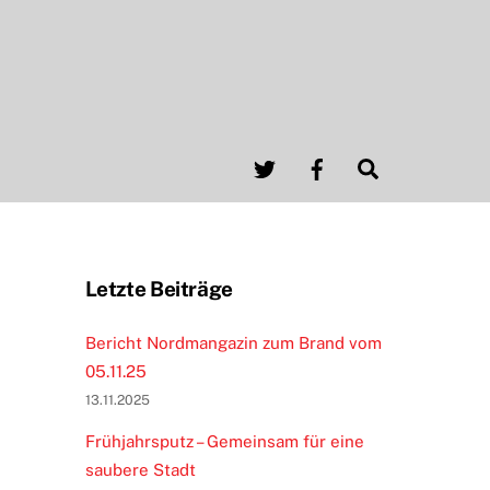
Twitter
Facebook
Search
Letzte Beiträge
Bericht Nordmangazin zum Brand vom
05.11.25
13.11.2025
Frühjahrsputz – Gemeinsam für eine
saubere Stadt