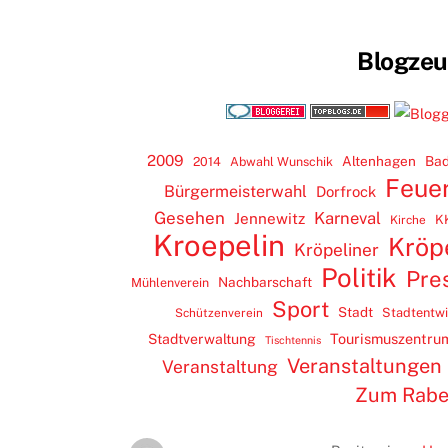
Blogze
2009
Altenhagen
Bad
2014
Abwahl Wunschik
Feue
Bürgermeisterwahl
Dorfrock
Gesehen
Karneval
Jennewitz
K
Kirche
Kroepelin
Kröp
Kröpeliner
Politik
Pre
Nachbarschaft
Mühlenverein
Sport
Stadt
Stadtentw
Schützenverein
Tourismuszentru
Stadtverwaltung
Tischtennis
Veranstaltungen
Veranstaltung
Zum Rab