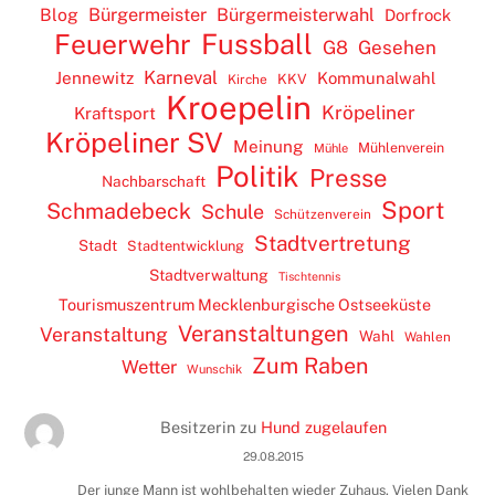
Blog
Bürgermeister
Bürgermeisterwahl
Dorfrock
Feuerwehr
Fussball
G8
Gesehen
Karneval
Jennewitz
Kommunalwahl
KKV
Kirche
Kroepelin
Kröpeliner
Kraftsport
Kröpeliner SV
Meinung
Mühlenverein
Mühle
Politik
Presse
Nachbarschaft
Sport
Schmadebeck
Schule
Schützenverein
Stadtvertretung
Stadt
Stadtentwicklung
Stadtverwaltung
Tischtennis
Tourismuszentrum Mecklenburgische Ostseeküste
Veranstaltungen
Veranstaltung
Wahl
Wahlen
Zum Raben
Wetter
Wunschik
Besitzerin
zu
Hund zugelaufen
29.08.2015
Der junge Mann ist wohlbehalten wieder Zuhaus. Vielen Dank