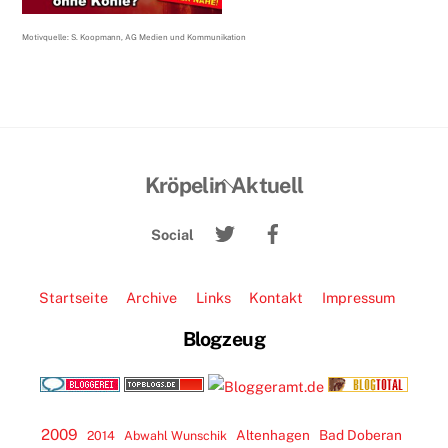
Motivquelle: S. Koopmann, AG Medien und Kommunikation
Back
Kröpelin Aktuell
To
Twitter
Facebook
Top
Social
Startseite
Archive
Links
Kontakt
Impressum
Blogzeug
2009
Altenhagen
Bad Doberan
2014
Abwahl Wunschik