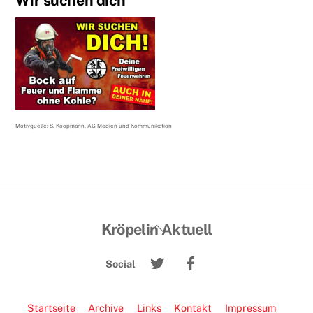
Wir suchen dich
Motivquelle: S. Koopmann, AG Medien und Kommunikation
Back
Kröpelin Aktuell
To
Twitter
Facebook
Top
Social
Startseite
Archive
Links
Kontakt
Impressum