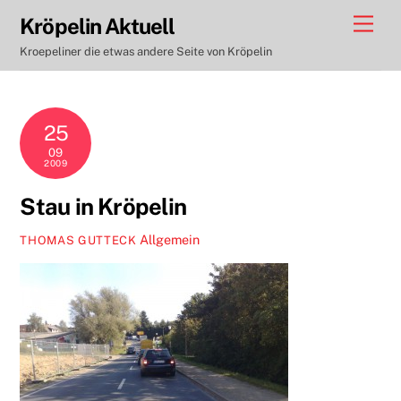
Skip
Men
Kröpelin Aktuell
to
Kroepeliner die etwas andere Seite von Kröpelin
content
25
09
2009
Stau in Kröpelin
Allgemein
THOMAS GUTTECK