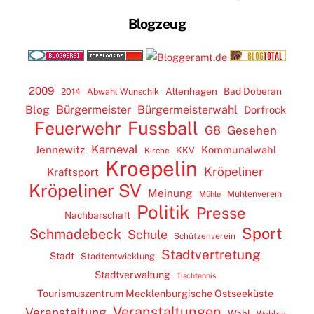
Blogzeug
2009
Altenhagen
Bad Doberan
2014
Abwahl Wunschik
Blog
Bürgermeister
Bürgermeisterwahl
Dorfrock
Feuerwehr
Fussball
G8
Gesehen
Karneval
Jennewitz
Kommunalwahl
KKV
Kirche
Kroepelin
Kröpeliner
Kraftsport
Kröpeliner SV
Meinung
Mühlenverein
Mühle
Politik
Presse
Nachbarschaft
Sport
Schmadebeck
Schule
Schützenverein
Stadtvertretung
Stadt
Stadtentwicklung
Stadtverwaltung
Tischtennis
Tourismuszentrum Mecklenburgische Ostseeküste
Veranstaltungen
Veranstaltung
Wahl
Wahlen